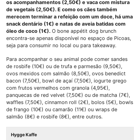
os acompanhamentos (2,50€) e vaca com mistura
de vegetais (2,50€). E como os cães também
merecem terminar a refeição com um doce, há uma
snack dentário (1€) e natas de aveia batidas com
óleo de coco (1€).
O bone appétit dog brunch
encontra-se apenas disponível no espaço de Picoas,
seja para consumir no local ou para takeaway.
Para acompanhar o seu animal pode comer sandes
de rosbife (10€) ou de trufa e parmesão (9,50€),
ovos mexidos com salmão (8,50€), ovos benedict
bacon (7,50€), bowl de açaí (7,50€), iogurte grego
com frutos vermelhos com granola (4,95€),
panquecas de red velvet (7,50€) ou de matcha (7€),
waffles (7,50€), cinnamon roll (2€), bolos (5€), bowls
de frango (10€) ou camarão (11€) ou wraps de
salmão (8€) e rosbife (8€), entre outros.
Hygge Kaffe