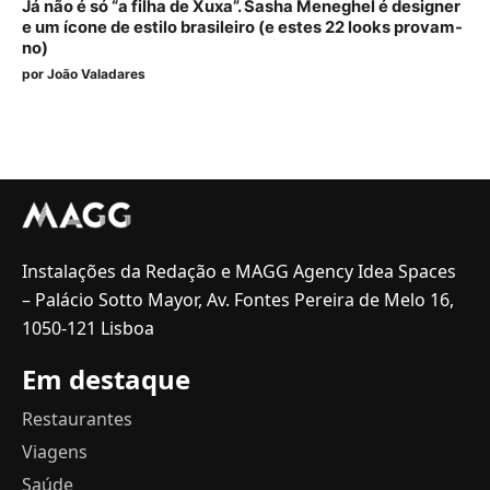
Já não é só “a filha de Xuxa”. Sasha Meneghel é designer
e um ícone de estilo brasileiro (e estes 22 looks provam-
no)
por
João Valadares
Instalações da Redação e MAGG Agency Idea Spaces
– Palácio Sotto Mayor, Av. Fontes Pereira de Melo 16,
1050-121 Lisboa
Em destaque
Restaurantes
Viagens
Saúde