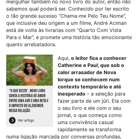
mergulhar também no novo livro do autor, então não
sabemos qual poderá ser. Conhecido por ter escrito
o tão grande sucesso “Chama-me Pelo Teu Nome”,
que inclusive deu origem a um filme, André Aciman
está de volta às livrarias com “Quarto Com Vista
Para o Mar”, e promete uma história tão emocionante
quanto arrebatadora.
Aqui,
o leitor fica a conhecer
Catherine e Paul, que sob o
calor arrasador de Nova
Iorque
se conhecem num
contexto temporário e até
“O QUE RESTA”. NOVO LIVRO
inesperado
– a seleção para
CONTA A HISTÓRIA DE AMOR
fazer parte de um júri. Ela com
ENTRE UMA AVÓ E UMA NETA E
O IMPACTO DO ALZHEIMER
o seu livro e ele com o seu
NESSA RELAÇÃO
jornal, o
que começa como
Ver artigo
uma convivência casual
rapidamente se transforma
numa ligação marcada por conversas profundas,