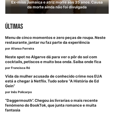
Ex-miss Jamaica e atriz morre aos 35 anos. Causa
da morte ainda não foi divulgada
ÚLTIMAS
Menu de cinco momentos e zero peças de roupa. Neste
restaurante, jantar nu faz parte da experiência
por
Afonso Ferreira
Neste spot no Algarve dá para ver o pôr do sol com
cocktails, petiscos e muito boa onda. Saiba onde fica
por
Francisca Ré
Vida da mulher acusada de conhecido crime nos EUA
está a chegar à Netflix. Tudo sobre “A História de Ed
Gein”
por
Inês Policarpo
“Daggermouth”. Chegou às livrarias o mais recente
fenómeno do BookTok, que junta romance e muita
fantasia