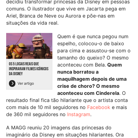
decidiu transformar princesas da Disney em pessoas
comuns. O ilustrador que vive em Jacarta pega em
Ariel, Branca de Neve ou Aurora e põe-nas em
situações da vida real.
Quem é que nunca pegou num
espelho, colocou-o de baixo
para cima e assustou-se com o
tamanho do queixo? O mesmo
OS 5 LOCAIS REAIS QUE
aconteceu com Bela.
Quem
INSPIRARAM FILMES ICÓNICOS
nunca borratou a
DA DISNEY
maquilhagem depois de uma
Ver artigo
crise de choro? O mesmo
aconteceu com Cinderela
. O
resultado final fica tão hilariante que o artista conta
com mais de 10 mil seguidores no
Facebook
e mais
de 360 mil seguidores no
Instagram
.
A MAGG reuniu 20 imagens das princesas do
imaginário da Disney em situações hilariantes. Ora