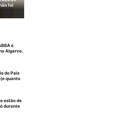
não foi
 ABBA e
no Algarve.
is do País
 (e quanto
ue estão de
só durante