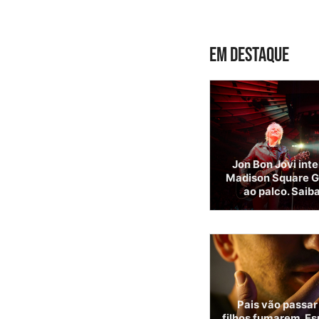
EM DESTAQUE
Jon Bon Jovi int
Madison Square G
ao palco. Saib
Pais vão passar
filhos fumarem. Es