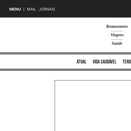
MENU
MAIL
JORNAIS
Skip
Restaurantes
to
Viagens
content
Saúde
atual
vida saudável
tend