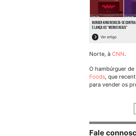
BURGER KING REVOLTA-SE CONTRA
E LANÇA OS “MENUS REAIS”
Ver artigo
Norte, à
CNN
.
O hambúrguer de 
Foods
, que rece
para vender os p
Fale connos