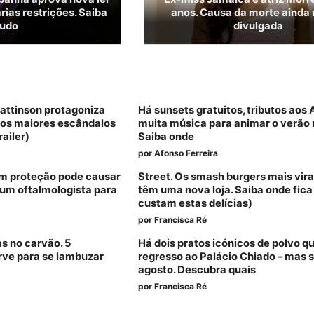
ias restrições. Saiba
anos. Causa da morte ainda 
tudo
divulgada
Pattinson protagoniza
Há sunsets gratuitos, tributos aos
dos maiores escândalos
muita música para animar o verão 
railer)
Saiba onde
por
Afonso Ferreira
sem proteção pode causar
Street. Os smash burgers mais vira
um oftalmologista para
têm uma nova loja. Saiba onde fica
custam estas delícias)
por
Francisca Ré
as no carvão. 5
Há dois pratos icónicos de polvo q
rve para se lambuzar
regresso ao Palácio Chiado – mas 
agosto. Descubra quais
por
Francisca Ré