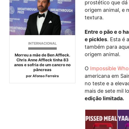
prostético que dá
origem animal, e 
textura.
Entre o pão e o h
e pickles
. Esta é
INTERNACIONAL
também para aque
origem animal.
Morreu a mãe de Ben Affleck.
Chris Anne Affleck tinha 83
anos e sofria de um cancro no
O
Impossible Who
pâncreas
americana em Sain
por
Afonso Ferreira
no teste e a elev
mais de sete mil 
edição limitada.