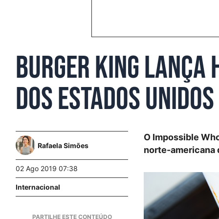
Burger King lança 
dos Estados Unidos
O Impossible Who
Rafaela Simões
norte-americana d
02 Ago 2019 07:38
Internacional