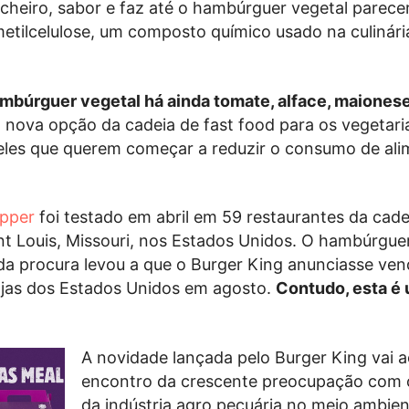
 cheiro, sabor e faz até o hambúrguer vegetal parece
metilcelulose, um composto químico usado na culinári
ambúrguer vegetal há ainda tomate, alface, maiones
 a nova opção da cadeia de fast food para os vegetar
les que querem começar a reduzir o consumo de ali
pper
foi testado em abril em 59 restaurantes da cade
t Louis, Missouri, nos Estados Unidos. O hambúrgue
ada procura levou a que o Burger King anunciasse ve
lojas dos Estados Unidos em agosto.
Contudo, esta é
A novidade lançada pelo Burger King vai a
encontro da crescente preocupação com 
da indústria agro pecuária no meio ambie