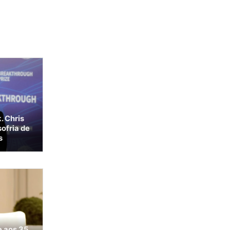
. Chris
ofria de
s
e aos 35