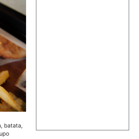
, batata,
rupo