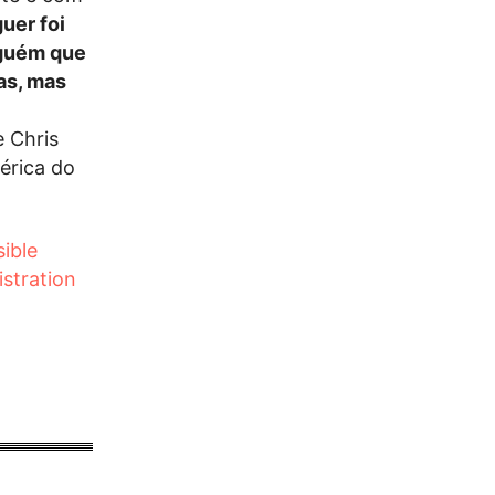
uer foi
lguém que
as, mas
 Chris
érica do
ible
stration