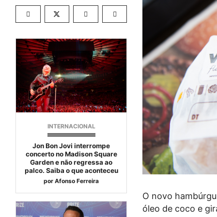
INTERNACIONAL
Jon Bon Jovi interrompe
concerto no Madison Square
Garden e não regressa ao
palco. Saiba o que aconteceu
por
Afonso Ferreira
O novo hambúrgu
óleo de coco e gi