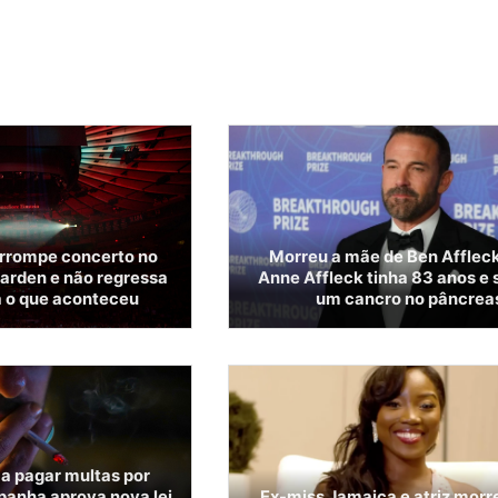
errompe concerto no
Morreu a mãe de Ben Affleck
arden e não regressa
Anne Affleck tinha 83 anos e s
a o que aconteceu
um cancro no pâncrea
 a pagar multas por
panha aprova nova lei
Ex-miss Jamaica e atriz morr