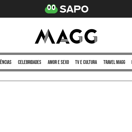
ências
celebridades
amor e sexo
TV e cultura
Travel MAGG