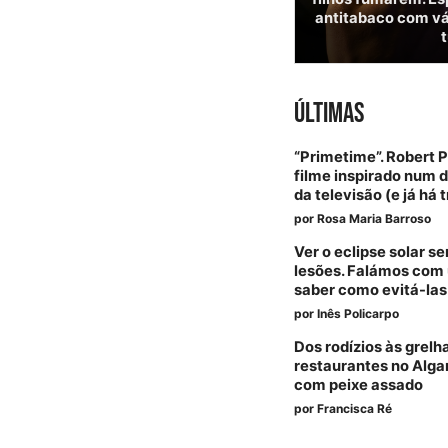
antitabaco com vár
ÚLTIMAS
“Primetime”. Robert 
filme inspirado num 
da televisão (e já há t
por
Rosa Maria Barroso
Ver o eclipse solar 
lesões. Falámos com 
saber como evitá-las
por
Inês Policarpo
Dos rodízios às grelh
restaurantes no Alga
com peixe assado
por
Francisca Ré