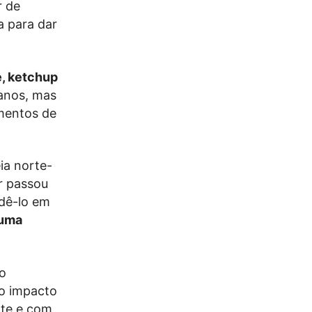
r de
a para dar
e, ketchup
ianos, mas
mentos de
ia norte-
r passou
ndê-lo em
 uma
o
o impacto
nte e com