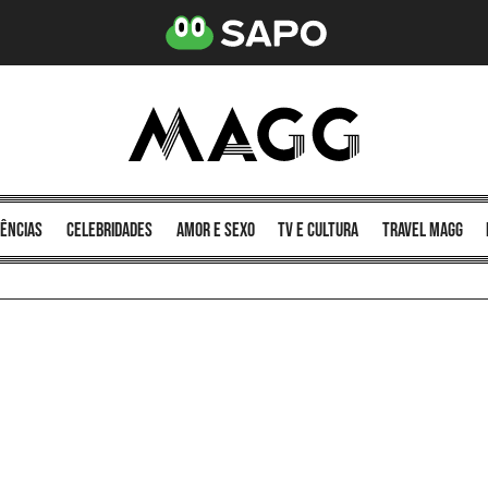
ências
celebridades
amor e sexo
TV e cultura
Travel MAGG