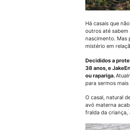
Há casais que não
outros até sabem
nascimento. Mas
mistério em relaç
Decididos a prote
38 anos, e JakeEn
ou rapariga.
Atual
para sermos mais 
O casal, natural d
avó materna acabo
fralda da criança,