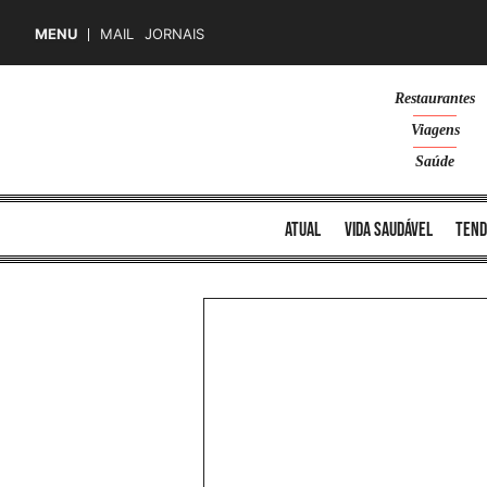
MENU
MAIL
JORNAIS
Skip
Restaurantes
to
Viagens
content
Saúde
atual
vida saudável
tend