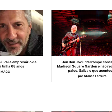
. Pai e empresário de
Jon Bon Jovi interrompe conce
i tinha 68 anos
Madison Square Garden e não re
palco. Saiba o que aconte
MAGG
por
Afonso Ferreira