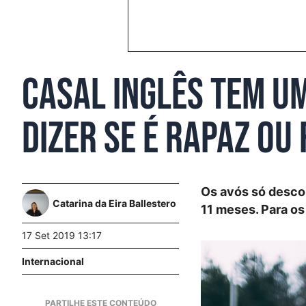
Casal inglês tem u
dizer se é rapaz ou
Os avós só desco
Catarina da Eira Ballestero
11 meses. Para o
17 Set 2019 13:17
Internacional