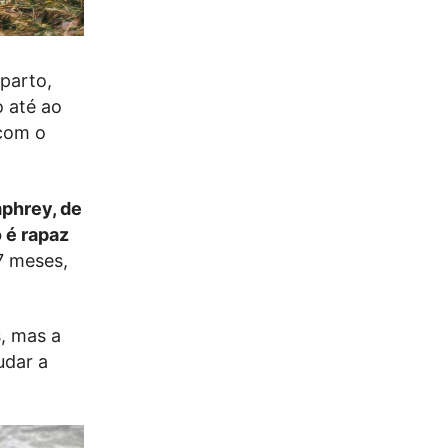
parto,
 até ao
 com o
mphrey, de
 é rapaz
7 meses,
s, mas a
udar a