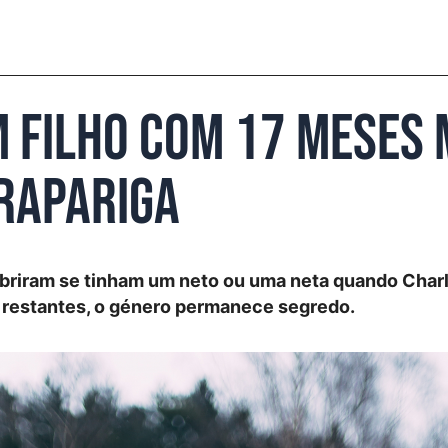
m filho com 17 meses 
 rapariga
briram se tinham um neto ou uma neta quando Charl
s restantes, o género permanece segredo.