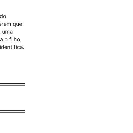
 do
uerem que
ja uma
 o filho,
dentifica.