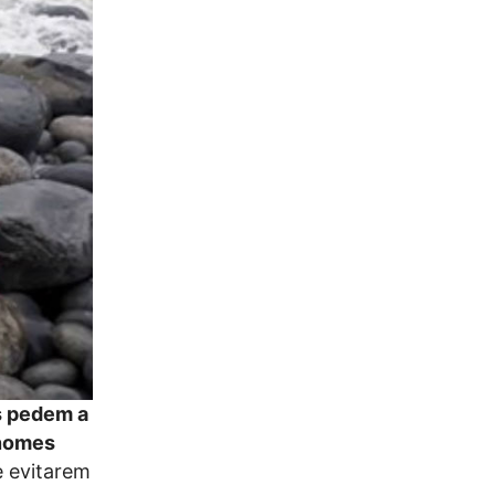
s pedem a
onomes
de evitarem