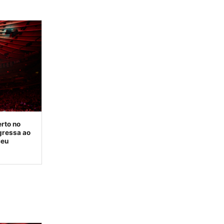
rto no
gressa ao
ceu