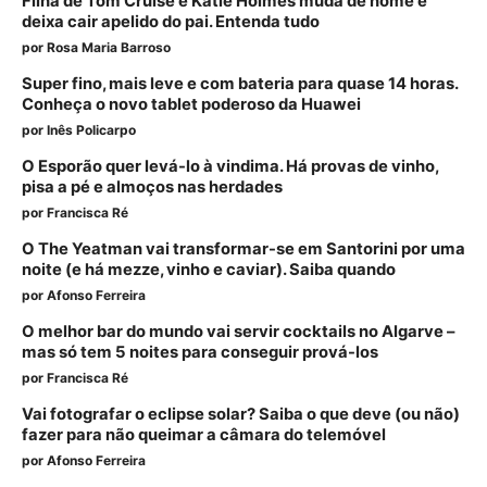
Filha de Tom Cruise e Katie Holmes muda de nome e
deixa cair apelido do pai. Entenda tudo
por
Rosa Maria Barroso
Super fino, mais leve e com bateria para quase 14 horas.
Conheça o novo tablet poderoso da Huawei
por
Inês Policarpo
O Esporão quer levá-lo à vindima. Há provas de vinho,
pisa a pé e almoços nas herdades
por
Francisca Ré
O The Yeatman vai transformar-se em Santorini por uma
noite (e há mezze, vinho e caviar). Saiba quando
por
Afonso Ferreira
O melhor bar do mundo vai servir cocktails no Algarve –
mas só tem 5 noites para conseguir prová-los
por
Francisca Ré
Vai fotografar o eclipse solar? Saiba o que deve (ou não)
fazer para não queimar a câmara do telemóvel
por
Afonso Ferreira