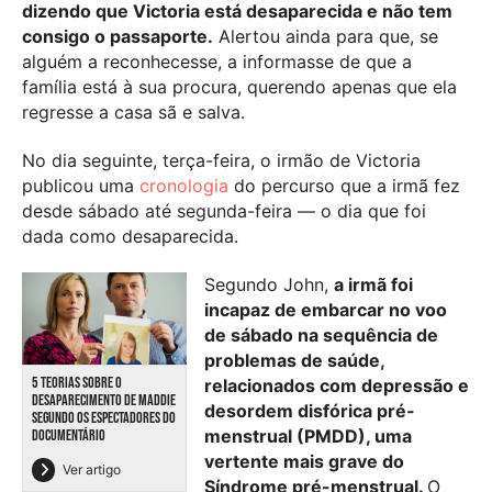
dizendo que Victoria está desaparecida e não tem
consigo o passaporte.
Alertou ainda para que, se
alguém a reconhecesse, a informasse de que a
família está à sua procura, querendo apenas que ela
regresse a casa sã e salva.
No dia seguinte, terça-feira, o irmão de Victoria
publicou uma
cronologia
do percurso que a irmã fez
desde sábado até segunda-feira — o dia que foi
dada como desaparecida.
Segundo John,
a irmã foi
incapaz de embarcar no voo
de sábado na sequência de
problemas de saúde,
5 TEORIAS SOBRE O
relacionados com depressão e
DESAPARECIMENTO DE MADDIE
desordem disfórica pré-
SEGUNDO OS ESPECTADORES DO
menstrual (PMDD), uma
DOCUMENTÁRIO
vertente mais grave do
Ver artigo
Síndrome pré-menstrual.
O