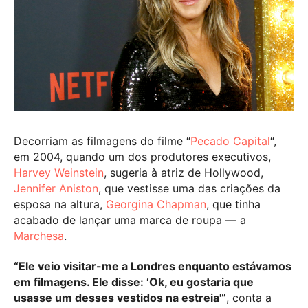
Decorriam as filmagens do filme “
Pecado Capital
“,
em 2004, quando um dos produtores executivos,
Harvey Weinstein
, sugeria à atriz de Hollywood,
Jennifer Aniston
, que vestisse uma das criações da
esposa na altura,
Georgina Chapman
, que tinha
acabado de lançar uma marca de roupa — a
Marchesa
.
“Ele veio visitar-me a Londres enquanto estávamos
em filmagens. Ele disse: ‘Ok, eu gostaria que
usasse um desses vestidos na estreia'”
, conta a