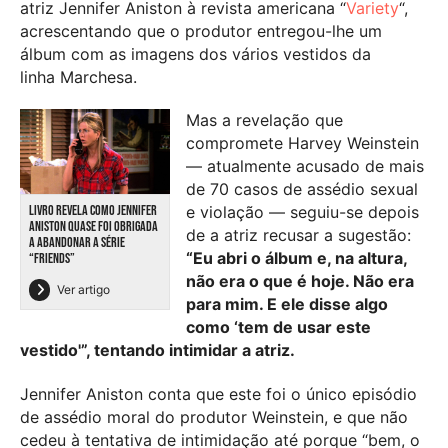
atriz Jennifer Aniston à revista americana “
Variety
“,
acrescentando que o produtor entregou-lhe um
álbum com as imagens dos vários vestidos da
linha Marchesa.
Mas a revelação que
compromete Harvey Weinstein
— atualmente acusado de mais
de 70 casos de assédio sexual
LIVRO REVELA COMO JENNIFER
e violação — seguiu-se depois
ANISTON QUASE FOI OBRIGADA
de a atriz recusar a sugestão:
A ABANDONAR A SÉRIE
“Eu abri o álbum e, na altura,
“FRIENDS”
não era o que é hoje. Não era
Ver artigo
para mim. E ele disse algo
como ‘tem de usar este
vestido'”, tentando intimidar a atriz.
Jennifer Aniston conta que este foi o único episódio
de assédio moral do produtor Weinstein, e que não
cedeu à tentativa de intimidação até porque “bem, o