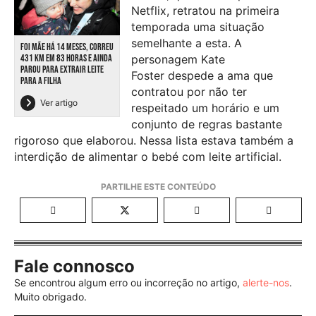
Netflix, retratou na primeira
temporada uma situação
semelhante a esta. A
FOI MÃE HÁ 14 MESES, CORREU
personagem Kate
431 KM EM 83 HORAS E AINDA
PAROU PARA EXTRAIR LEITE
Foster despede a ama que
PARA A FILHA
contratou por não ter
Ver artigo
respeitado um horário e um
conjunto de regras bastante
rigoroso que elaborou. Nessa lista estava também a
interdição de alimentar o bebé com leite artificial.
Fale connosco
Se encontrou algum erro ou incorreção no artigo,
alerte-nos
.
Muito obrigado.