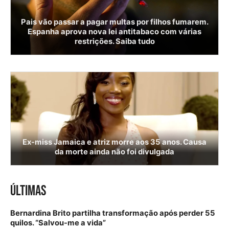
Pais vão passar a pagar multas por filhos fumarem.
Espanha aprova nova lei antitabaco com várias
restrições. Saiba tudo
Ex-miss Jamaica e atriz morre aos 35 anos. Causa
da morte ainda não foi divulgada
ÚLTIMAS
Bernardina Brito partilha transformação após perder 55
quilos. “Salvou-me a vida”