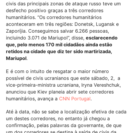
civis das principais zonas de ataque russo teve um
desfecho positivo graças a três corredores
humanitários. “Os corredores humanitários
aconteceram em três regiões: Donetsk, Lugansk e
Zaporíjia. Conseguimos salvar 6.266 pessoas,
incluindo 3.071 de Mariupol”, disse,
esclarecendo
que, pelo menos 170 mil cidadãos ainda estão
retidos na cidade que diz ter sido martirizada,
Mariupol
.
E é com o intuito de resgatar o maior número
possível de civis ucranianos que este sábado, 2, a
vice-primeira-ministra ucraniana, Iryna Vereshchuk,
anunciou que Kiev planeia abrir sete corredores
humanitários, avança a
CNN Portugal
.
Até à data, não se sabe a localização efetiva de cada
um destes corredores, no entanto já chegou a
confirmação, pelas palavras da governante, de que
um dos corredores se destina à saída de civis da