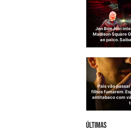
Jon Bon Jovi int
Madison Square G
ao palco. Saib
Pais vão passar
filhos fumarem. Es
antitabaco com vár
ÚLTIMAS