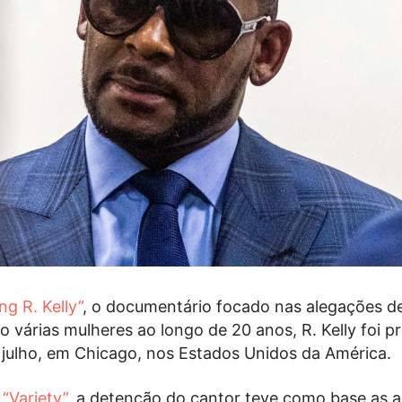
ng R. Kelly”
, o documentário focado nas alegações d
o várias mulheres ao longo de 20 anos, R. Kelly foi p
de julho, em Chicago, nos Estados Unidos da América.
a
“Variety”
, a detenção do cantor teve como base as 