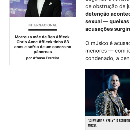
de obstrução de ju
detenção acontec
sexual — queixas
INTERNACIONAL
acusações surgira
Morreu a mãe de Ben Affleck.
Chris Anne Affleck tinha 83
O músico é acusad
anos e sofria de um cancro no
menores — com ida
pâncreas
condenado, a pena
por
Afonso Ferreira
“SURVIVING R. KELLY” JÁ ESTREOU
MOSSA