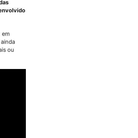
 das
envolvido
, em
 ainda
ais ou