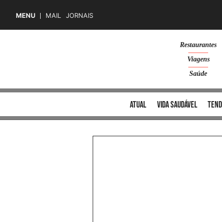
MENU
MAIL
JORNAIS
Skip
Restaurantes
to
Viagens
content
Saúde
atual
vida saudável
tend