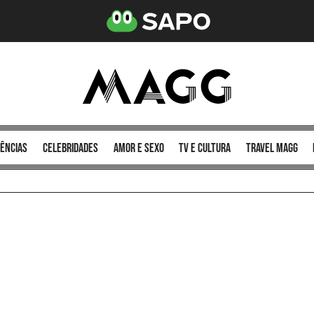
ências
celebridades
amor e sexo
TV e cultura
Travel MAGG