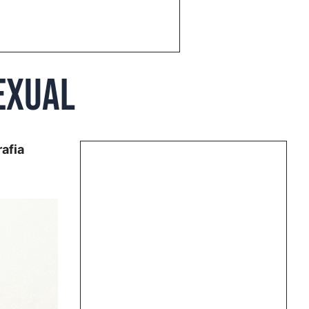
sexual
afia