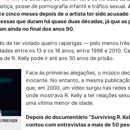
stiça, posse de pornografia infantil e tráfico sexual.
e cinco meses depois de o artista ter sido acusado
 essas que duram há quase duas décadas, já que as 
m ainda no final dos anos 90.
o de ter violado quatro raparigas — pelo menos três
des entre os 13 e os 16 anos, entre 1998 e 2010. Ca
 de R. Kelly pode ir até aos 30 anos de prisão.
Face às primeiras alegações, o músico dec
inocente. No entanto, a mesma publicaçã
que, em 2000, um vídeo surgiu nas redes s
onde mostrava R. Kelly a ter relações sex
uma vítima menor de idade.
Depois do documentário “Surviving R. Kel
 E PODE FAZER
contou com entrevistas a mais de 50 pes