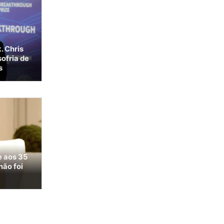
. Chris
ofria de
s
e aos 35
não foi