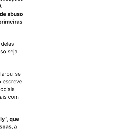
A
 de abuso
primeiras
 delas
so seja
larou-se
o escreve
ociais
uais com
ly”, que
soas, a