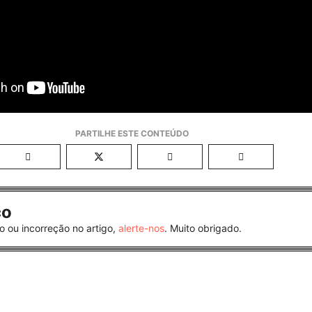
co
o ou incorreção no artigo,
alerte-nos
. Muito obrigado.