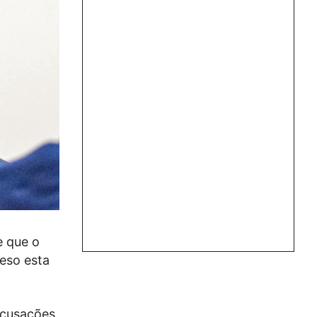
e que o
reso esta
acusações