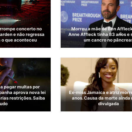
errompe concerto no
Morreu a mãe de Ben Affleck
arden e não regressa
Anne Affleck tinha 83 anos e s
a o que aconteceu
um cancro no pâncrea
 a pagar multas por
panha aprova nova lei
Ex-miss Jamaica e atriz morr
ias restrições. Saiba
anos. Causa da morte ainda 
tudo
divulgada