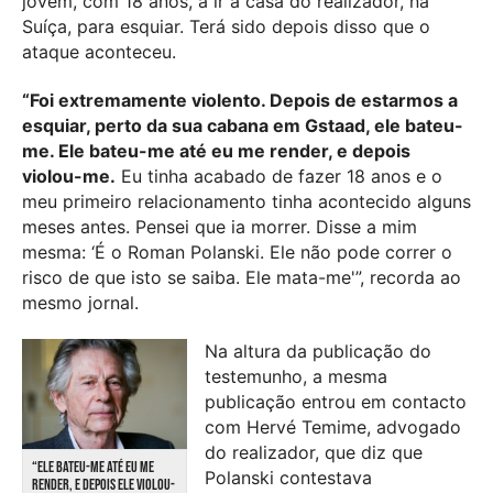
jovem, com 18 anos, a ir a casa do realizador, na
Suíça, para esquiar. Terá sido depois disso que o
ataque aconteceu.
“Foi extremamente violento. Depois de estarmos a
esquiar, perto da sua cabana em Gstaad, ele bateu-
me. Ele bateu-me até eu me render, e depois
violou-me.
Eu tinha acabado de fazer 18 anos e o
meu primeiro relacionamento tinha acontecido alguns
meses antes. Pensei que ia morrer. Disse a mim
mesma: ‘É o Roman Polanski. Ele não pode correr o
risco de que isto se saiba. Ele mata-me'”, recorda ao
mesmo jornal.
Na altura da publicação do
testemunho, a mesma
publicação entrou em contacto
com Hervé Temime, advogado
do realizador, que diz que
“ELE BATEU-ME ATÉ EU ME
Polanski contestava
RENDER, E DEPOIS ELE VIOLOU-