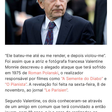
“Ele bateu-me até eu me render, e depois violou-me”.
Foi assim que a atriz e fotógrafa francesa Valentine
Monnie descreveu o alegado ataque que terá sofrido
em 1975 de
Roman Polanski
, o realizador
responsável por filmes como
“A Semente do Diabo”
e
“O Pianista”
. A revelação foi feita na sexta-feira, 8 de
novembro, ao jornal
“Le Parisien”
.
Segundo Valentine, os dois conheceram-se através
de um amigo em comum que terá convidado a então