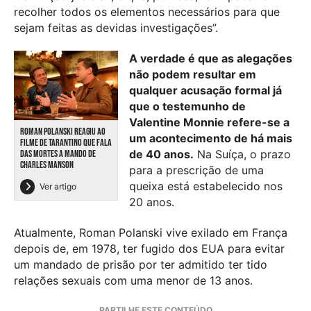
recolher todos os elementos necessários para que
sejam feitas as devidas investigações”.
A verdade é que as alegações
não podem resultar em
qualquer acusação formal já
que o testemunho de
Valentine Monnie refere-se a
ROMAN POLANSKI REAGIU AO
um acontecimento de há mais
FILME DE TARANTINO QUE FALA
de 40 anos.
Na Suíça, o prazo
DAS MORTES A MANDO DE
CHARLES MANSON
para a prescrição de uma
queixa está estabelecido nos
Ver artigo
20 anos.
Atualmente, Roman Polanski vive exilado em França
depois de, em 1978, ter fugido dos EUA para evitar
um mandado de prisão por ter admitido ter tido
relações sexuais com uma menor de 13 anos.