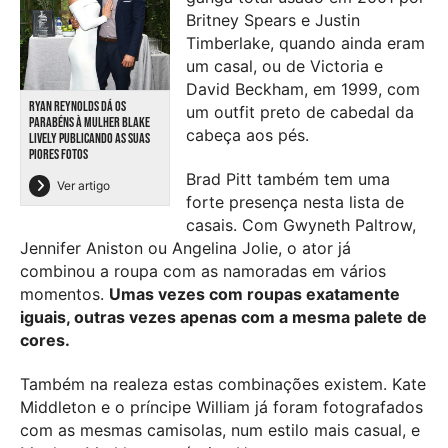
Britney Spears e Justin
Timberlake, quando ainda eram
um casal, ou de Victoria e
David Beckham, em 1999, com
RYAN REYNOLDS DÁ OS
um outfit preto de cabedal da
PARABÉNS À MULHER BLAKE
cabeça aos pés.
LIVELY PUBLICANDO AS SUAS
PIORES FOTOS
Brad Pitt também tem uma
Ver artigo
forte presença nesta lista de
casais. Com Gwyneth Paltrow,
Jennifer Aniston ou Angelina Jolie, o ator já
combinou a roupa com as namoradas em vários
momentos.
Umas vezes com roupas exatamente
iguais, outras vezes apenas com a mesma palete de
cores.
Também na realeza estas combinações existem. Kate
Middleton e o príncipe William já foram fotografados
com as mesmas camisolas, num estilo mais casual, e