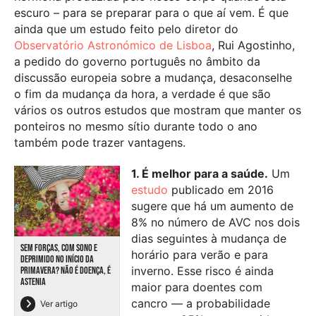
escuro – para se preparar para o que aí vem. É que
ainda que um estudo feito pelo diretor do
Observatório Astronómico de Lisboa
, Rui Agostinho,
a pedido do governo português no âmbito da
discussão europeia sobre a mudança, desaconselhe
o fim da mudança da hora, a verdade é que são
vários os outros estudos que mostram que manter os
ponteiros no mesmo sítio durante todo o ano
também pode trazer vantagens.
1. É melhor para a saúde.
Um
estudo
publicado em 2016
sugere que há um aumento de
8% no número de AVC nos dois
dias seguintes à mudança de
SEM FORÇAS, COM SONO E
horário para verão e para
DEPRIMIDO NO INÍCIO DA
inverno. Esse risco é ainda
PRIMAVERA? NÃO É DOENÇA, É
ASTENIA
maior para doentes com
cancro — a probabilidade
Ver artigo