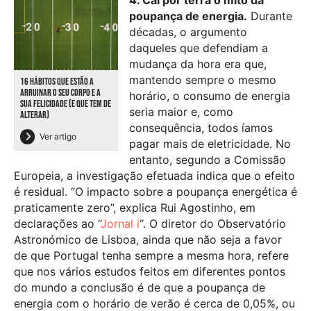
poupança de energia.
Durante
décadas, o argumento
daqueles que defendiam a
mudança da hora era que,
mantendo sempre o mesmo
16 HÁBITOS QUE ESTÃO A
ARRUINAR O SEU CORPO E A
horário, o consumo de energia
SUA FELICIDADE (E QUE TEM DE
seria maior e, como
ALTERAR)
consequência, todos íamos
Ver artigo
pagar mais de eletricidade. No
entanto, segundo a Comissão
Europeia, a investigação efetuada indica que o efeito
é residual. “O impacto sobre a poupança energética é
praticamente zero”, explica Rui Agostinho, em
declarações ao “
Jornal i
“. O diretor do Observatório
Astronómico de Lisboa, ainda que não seja a favor
de que Portugal tenha sempre a mesma hora, refere
que nos vários estudos feitos em diferentes pontos
do mundo a conclusão é de que a poupança de
energia com o horário de verão é cerca de 0,05%, ou