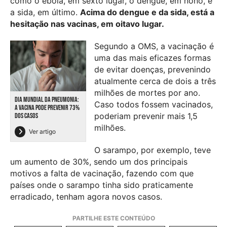
como o ébola, em sexto lugar, o dengue, em nono, e
a sida, em último.
Acima do dengue e da sida, está a
hesitação nas vacinas, em oitavo lugar.
Segundo a OMS, a vacinação é
uma das mais eficazes formas
de evitar doenças, prevenindo
atualmente cerca de dois a três
milhões de mortes por ano.
DIA MUNDIAL DA PNEUMONIA:
Caso todos fossem vacinados,
A VACINA PODE PREVENIR 73%
poderiam prevenir mais 1,5
DOS CASOS
milhões.
Ver artigo
O sarampo, por exemplo, teve
um aumento de 30%, sendo um dos principais
motivos a falta de vacinação, fazendo com que
países onde o sarampo tinha sido praticamente
erradicado, tenham agora novos casos.