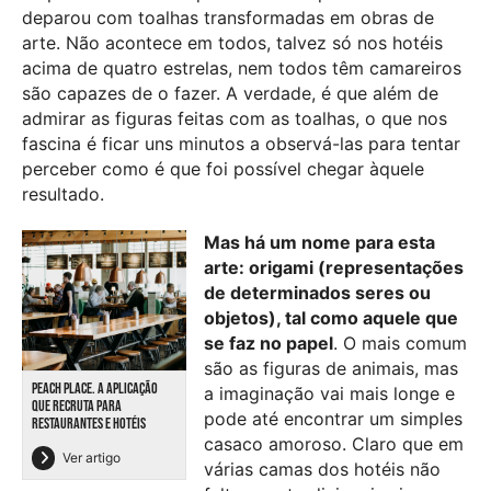
deparou com toalhas transformadas em obras de
arte. Não acontece em todos, talvez só nos hotéis
acima de quatro estrelas, nem todos têm camareiros
são capazes de o fazer. A verdade, é que além de
admirar as figuras feitas com as toalhas, o que nos
fascina é ficar uns minutos a observá-las para tentar
perceber como é que foi possível chegar àquele
resultado.
Mas há um nome para esta
arte: origami (representações
de determinados seres ou
objetos), tal como aquele que
se faz no papel
. O mais comum
são as figuras de animais, mas
PEACH PLACE. A APLICAÇÃO
a imaginação vai mais longe e
QUE RECRUTA PARA
pode até encontrar um simples
RESTAURANTES E HOTÉIS
casaco amoroso. Claro que em
Ver artigo
várias camas dos hotéis não