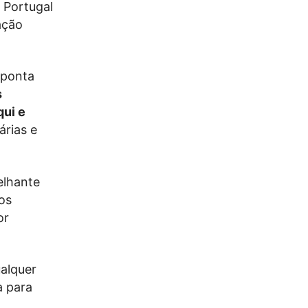
 Portugal
ação
aponta
s
qui e
árias e
elhante
 os
or
ualquer
a para