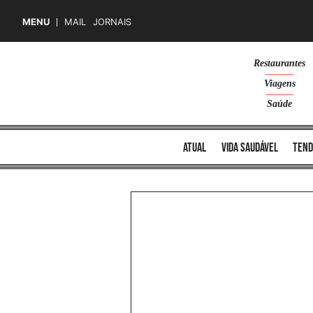
MENU
MAIL
JORNAIS
Skip
Restaurantes
to
Viagens
content
Saúde
atual
vida saudável
tend