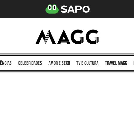
ências
celebridades
amor e sexo
TV e cultura
Travel MAGG