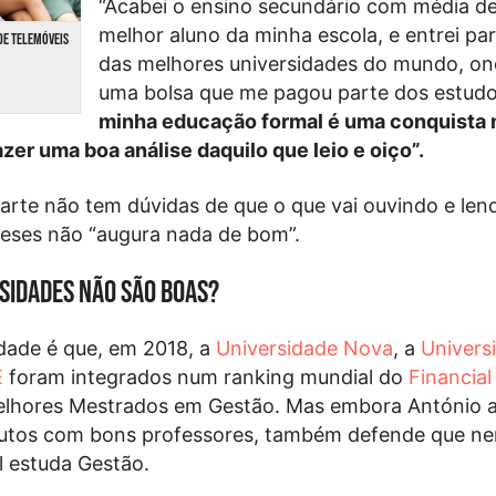
“Acabei o ensino secundário com média de 
melhor aluno da minha escola, e entrei pa
DE TELEMÓVEIS
das melhores universidades do mundo, on
uma bolsa que me pagou parte dos estud
minha educação formal é uma conquista
zer uma boa análise daquilo que leio e oiço”.
arte não tem dúvidas de que o que vai ouvindo e len
ueses não “augura nada de bom”.
sidades não são boas?
dade é que, em 2018, a
Universidade Nova
, a
Univers
E
foram integrados num ranking mundial do
Financial
lhores Mestrados em Gestão. Mas embora António a
itutos com bons professores, também defende que n
 estuda Gestão.