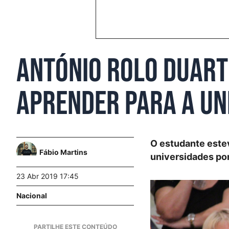
António Rolo Duart
aprender para a Un
O estudante estev
Fábio Martins
universidades po
23 Abr 2019 17:45
Nacional