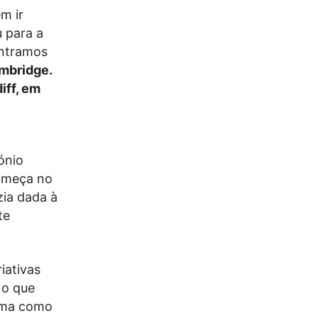
m ir
u para a
ontramos
mbridge.
iff, em
ónio
omeça no
ia dada à
te
iativas
 o que
orma como