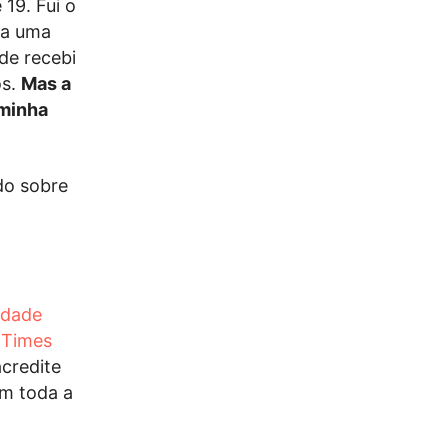
19. Fui o
ra uma
de recebi
os.
Mas a
 minha
do sobre
idade
 Times
credite
em toda a