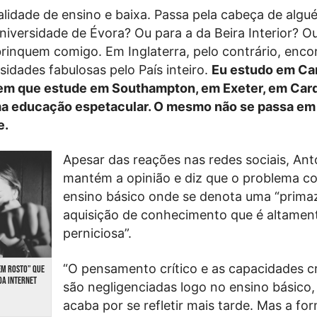
alidade de ensino e baixa. Passa pela cabeça de algué
niversidade de Évora? Ou para a da Beira Interior? O
rinquem comigo. Em Inglaterra, pelo contrário, enc
sidades fabulosas pelo País inteiro.
Eu estudo em Ca
em que estude em Southampton, em Exeter, em Card
a educação espetacular. O mesmo não se passa em
e.
Apesar das reações nas redes sociais, Ant
mantém a opinião e diz que o problema c
ensino básico onde se denota uma “primaz
aquisição de conhecimento que é altamen
perniciosa”.
“O pensamento crítico e as capacidades cr
EM ROSTO” QUE
DA INTERNET
são negligenciadas logo no ensino básico,
acaba por se refletir mais tarde. Mas a f