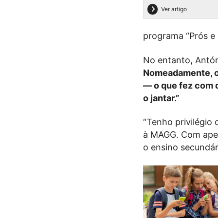
Ver artigo
programa “Prós e 
No entanto, Antón
Nomeadamente, o f
— o que fez com 
o jantar.”
“Tenho privilégio
à MAGG. Com apena
o ensino secundár