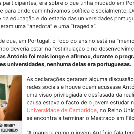
 participantes, era sobre o que tinha mudado em Po
 e para onde caminhávamos política e socialmente. D
e da educação e do estado das universidades portug
 eram uma “anedota” e uma “tragédia”.
e que, em Portugal, o foco do ensino está na “mem
do deveria estar na “estimulação e no desenvolvim
as António foi mais longe e afirmou, durante o prog
des universidades, nenhuma delas era portuguesas.
As declarações geraram alguma discussão
redes sociais e houve quem acusasse Antó
uma visão privilegiada e desfasada da rea
causa estava o facto de o jovem estudar 
Universidade de Cambridge
, no Reino Uni
se encontra a terminar o Mestrado em Filo
ÃO, OU NIM?
 TELEFÓNICAS
“A maneira como o jovem António fala te