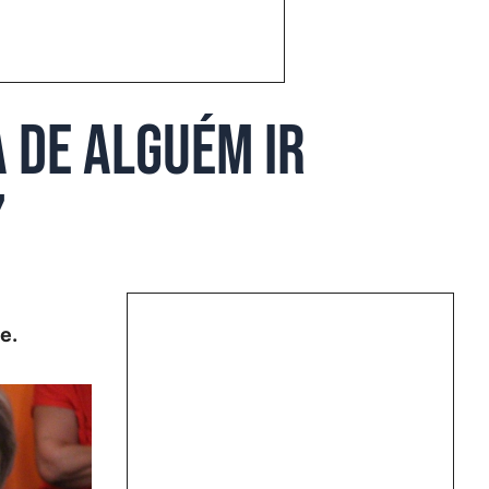
 de alguém ir
”
e.