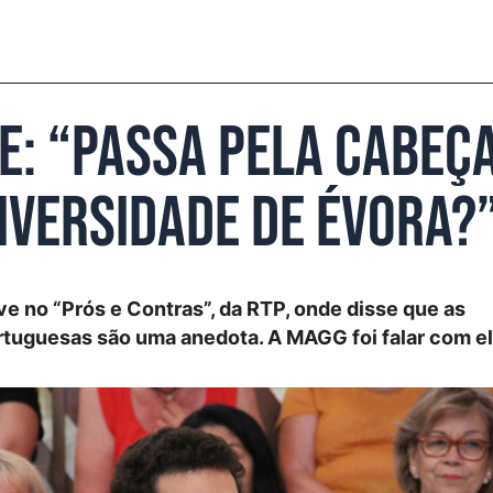
e: “Passa pela cabeça
iversidade de Évora?
e no “Prós e Contras”, da RTP, onde disse que as
rtuguesas são uma anedota. A MAGG foi falar com el