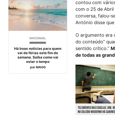
contou com vários
com o 25 de Abril
conversa, falou-s
António disse que
O argumento era d
NACIONAL
do conteúdo” quan
sentido crítico.”
M
Há boas notícias para quem
vai de férias este fim de
de todas as gran
semana. Saiba como vai
estar o tempo
por
MAGG
TELEMÓVEIS NAS ESCOLAS: SIM, N
NO COLÉGIO MODERNO HÁ CABINES