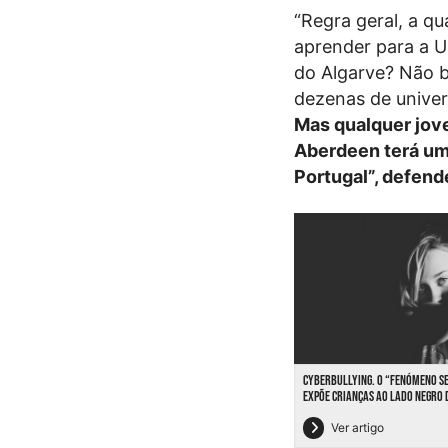
“Regra geral, a qu
aprender para a U
do Algarve? Não b
dezenas de univer
Mas qualquer jov
Aberdeen terá um
Portugal”, defend
CYBERBULLYING. O “FENÓMENO S
EXPÕE CRIANÇAS AO LADO NEGRO 
Ver artigo