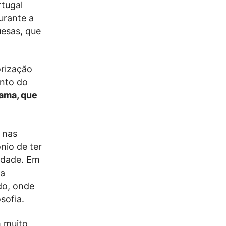
rtugal
urante a
uesas, que
orização
ento do
rama, que
 nas
nio de ter
lidade. Em
na
do, onde
sofia.
m muito