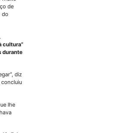
ço de
k
do
.
 cultura”
s durante
gar”, diz
 concluiu
ue lhe
lhava