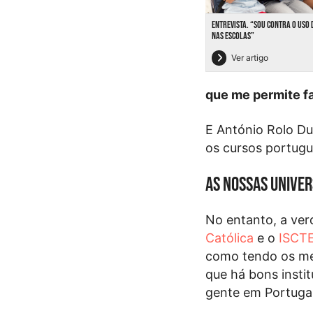
ENTREVISTA. “SOU CONTRA O USO 
NAS ESCOLAS”
Ver artigo
que me permite fa
E António Rolo Du
os cursos portug
As nossas univer
No entanto, a ver
Católica
e o
ISCT
como tendo os me
que há bons inst
gente em Portugal