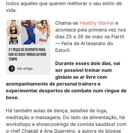
todos aqueles que querem melhorar o seu estilo de
vida.
Chama-se
Healthy Market
e
acontece pela primeira vez nos
dias 25 e 26 de maio na Fiartil
— Feira de Artesanato do
21 PEÇAS DE DESPORTO PARA
Estoril.
DAR AS BOAS-VINDAS AO BOM
TEMPO
Durante esses dois dias, vai
Ver artigo
ser possível treinar num
ginásio ao ar livre com
acompanhamento de personal trainers e
experimentar desportos de combate num ringue de
boxe.
Há também aulas de dança, sessões de ioga,
meditação e massagens. Do lado da alimentação, há
workshops e showcookings de comida saudável com
o chef Chakall e Ana Guerreiro, a autora do blogue