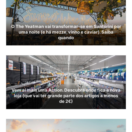
O The Yeatman vai transformar-se em Santorini por
uma noite (e há mezze, vinho e caviar). Saiba
quando
Vem aí mais uma Action. Descubra onde fica a nova
loja (que vai ter grande parte dos artigos a menos
de 2€)