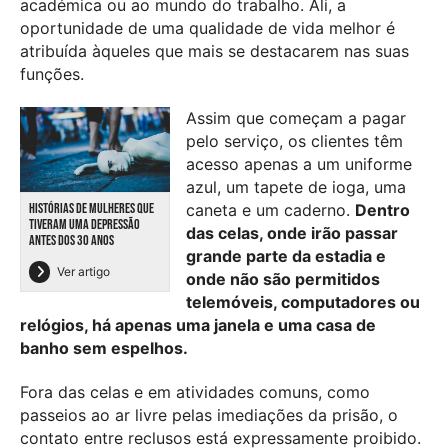
académica ou ao mundo do trabalho. Ali, a
oportunidade de uma qualidade de vida melhor é
atribuída àqueles que mais se destacarem nas suas
funções.
Assim que começam a pagar
pelo serviço, os clientes têm
acesso apenas a um uniforme
azul, um tapete de ioga, uma
HISTÓRIAS DE MULHERES QUE
caneta e um caderno.
Dentro
TIVERAM UMA DEPRESSÃO
das celas, onde irão passar
ANTES DOS 30 ANOS
grande parte da estadia e
Ver artigo
onde não são permitidos
telemóveis, computadores ou
relógios, há apenas uma janela e uma casa de
banho sem espelhos.
Fora das celas e em atividades comuns, como
passeios ao ar livre pelas imediações da prisão, o
contato entre reclusos está expressamente proibido.