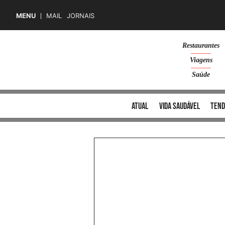
MENU
MAIL
JORNAIS
Skip
Restaurantes
to
Viagens
content
Saúde
atual
vida saudável
tend