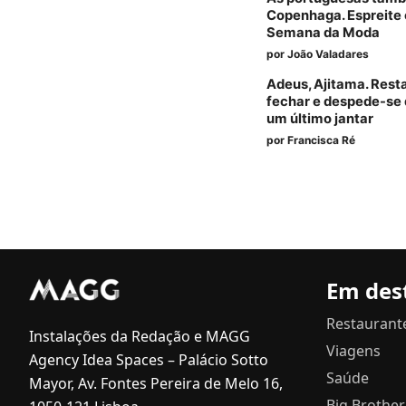
Copenhaga. Espreite 
Semana da Moda
por
João Valadares
Adeus, Ajitama. Rest
fechar e despede-se 
um último jantar
por
Francisca Ré
Em des
Restaurant
Instalações da Redação e MAGG
Viagens
Agency Idea Spaces – Palácio Sotto
Saúde
Mayor, Av. Fontes Pereira de Melo 16,
Big Brother