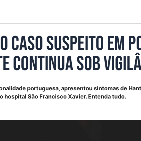
ro caso suspeito em P
e continua sob vigil
ionalidade portuguesa, apresentou sintomas de Hant
do hospital São Francisco Xavier. Entenda tudo.