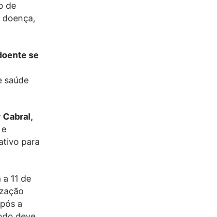
o de
a doença,
 doente se
e saúde
 Cabral,
 e
ativo para
 a 11 de
ização
após a
íodo deve