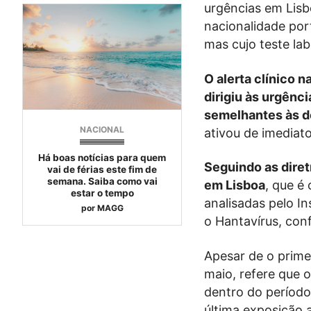
urgências em Lis
nacionalidade po
mas cujo teste lab
O alerta clínico 
dirigiu às urgênc
semelhantes às 
NACIONAL
ativou de imediat
Há boas notícias para quem
Seguindo as diretr
vai de férias este fim de
semana. Saiba como vai
em Lisboa
, que é
estar o tempo
analisadas pelo I
por
MAGG
o Hantavírus, co
Apesar de o prime
maio, refere que 
dentro do período
última exposição 