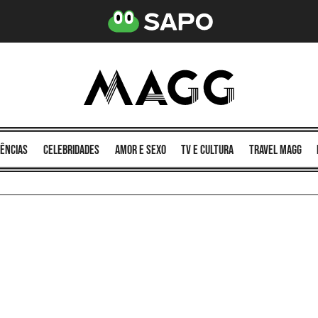
ências
celebridades
amor e sexo
TV e cultura
Travel MAGG