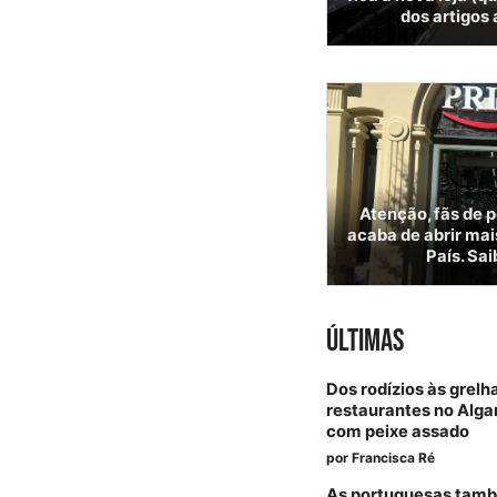
dos artigos
Atenção, fãs de 
acaba de abrir mai
País. Sai
ÚLTIMAS
Dos rodízios às grelh
restaurantes no Alga
com peixe assado
por
Francisca Ré
As portuguesas tam