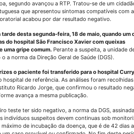
boa, segundo avançou a RTP. Tratou-se de um cidadã
rtuguesa que apresentou sintomas compatíveis com 
oratorial acabou por dar resultado negativo.
na tarde desta segunda-feira, 18 de maio, quando um
ias do hospital São Francisco Xavier com queixas
de uma gripe comum.
Perante a suspeita, a unidade d
o o a norma da Direção Geral de Saúde (DGS).
izes o paciente foi transferido para o hospital Curry
 o hospital de referência. As análises foram recolhidas
nstituto Ricardo Jorge, que confirmou o resultado neg
nforme avança a mesma publicação.
iro teste ter sido negativo, a norma da DGS, assinada
os indivíduos suspeitos devem continuas sob monitor
 máximo de incubação da doença, que é de 42 dias 
a um caso provável ou confirmado. No fim deste per