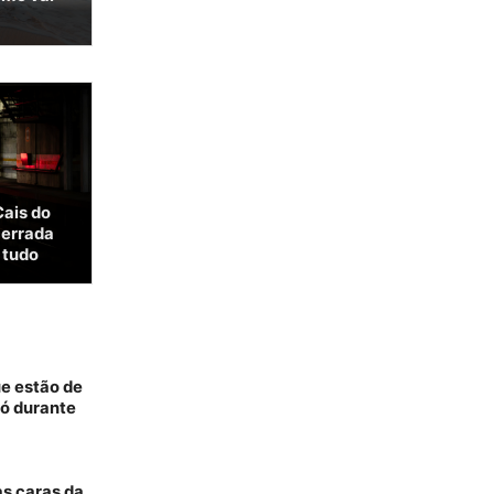
Cais do
cerrada
 tudo
ue estão de
só durante
as caras da