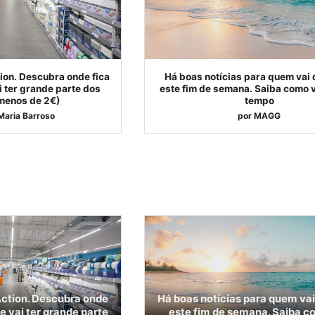
ion. Descubra onde fica
Há boas notícias para quem vai 
ai ter grande parte dos
este fim de semana. Saiba como v
 menos de 2€)
tempo
Maria Barroso
por
MAGG
ction. Descubra onde
Há boas notícias para quem vai
ue vai ter grande parte
este fim de semana. Saiba c