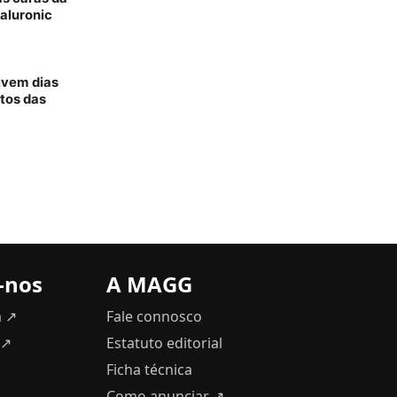
aluronic
vivem dias
tos das
-nos
A MAGG
m ↗
Fale connosco
 ↗
Estatuto editorial
Ficha técnica
Como anunciar
↗