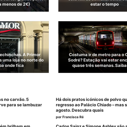
 a menos de 2€)
estar o tempo
pechinchas. A Primor
Costuma ir de metro para o 
s uma loja no norte do
Sodré? Estação vai estar en
ba onde fica
quase três semanas. Saiba
as no carvão. 5
Há dois pratos icónicos de polvo q
rve para se lambuzar
regresso ao Palácio Chiado – mas 
agosto. Descubra quais
por
Francisca Ré
bém brilham em
Carlos Sainz e Simone Ashley são 