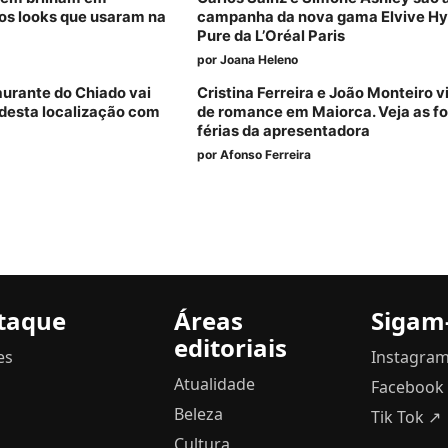
os looks que usaram na
campanha da nova gama Elvive Hy
Pure da L’Oréal Paris
por
Joana Heleno
aurante do Chiado vai
Cristina Ferreira e João Monteiro 
desta localização com
de romance em Maiorca. Veja as fo
férias da apresentadora
por
Afonso Ferreira
taque
Áreas
Sigam
editoriais
es
Instagra
Atualidade
Facebook
Beleza
Tik Tok ↗
Cultura