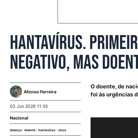
Hantavírus. Primei
negativo, mas doent
O doente, de nac
Afonso Ferreira
foi às urgências 
03 Jun 2026 11:35
Nacional
doença
doente
hantavírus
virus