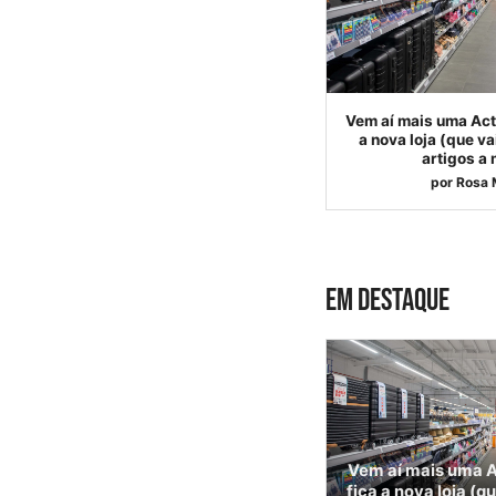
Vem aí mais uma Act
a nova loja (que v
artigos a
por
Rosa 
EM DESTAQUE
Vem aí mais uma A
fica a nova loja (q