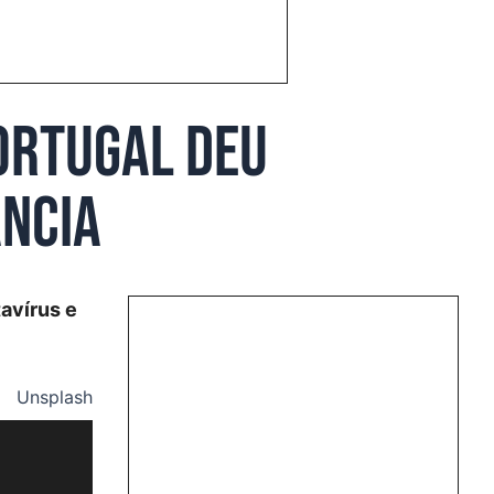
ortugal deu
ância
avírus e
Unsplash