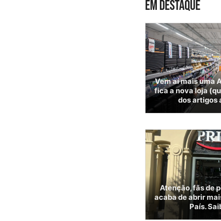
EM DESTAQUE
Vem aí mais uma A
fica a nova loja (q
dos artigos
Atenção, fãs de 
acaba de abrir mai
País. Sai