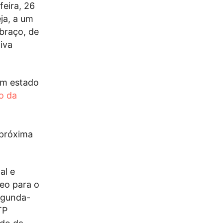
feira, 26
ja, a um
braço, de
iva
 um estado
o da
 próxima
al e
eo para o
egunda-
TP