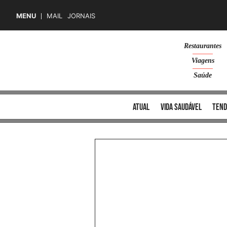
MENU
MAIL
JORNAIS
Skip
Restaurantes
to
Viagens
content
Saúde
atual
vida saudável
tend