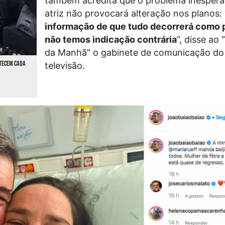
também acredita que o problema inesper
atriz não provocará alteração nos planos: 
informação de que tudo decorrerá como p
não temos indicação contrária
“, disse ao 
da Manhã” o gabinete de comunicação do 
NTECEM CADA
televisão.