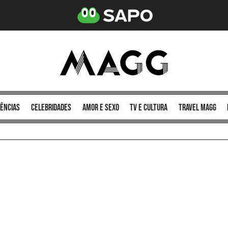
ências
celebridades
amor e sexo
TV e cultura
Travel MAGG