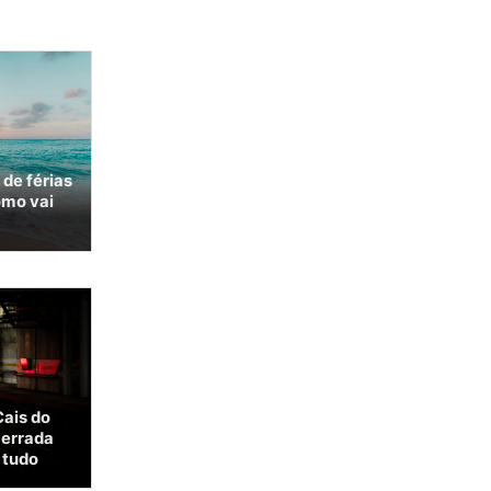
 de férias
omo vai
Cais do
cerrada
 tudo