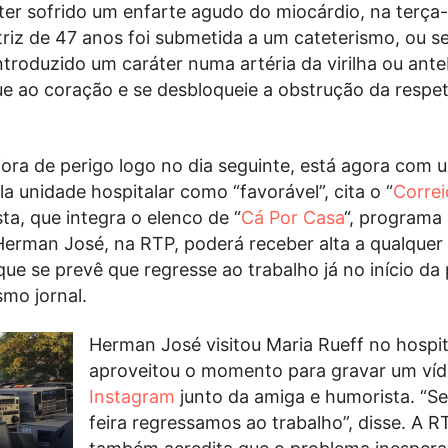
ter sofrido um enfarte agudo do miocárdio, na terça-
riz de 47 anos foi submetida a um cateterismo, ou se
troduzido um caráter numa artéria da virilha ou ante
 ao coração e se desbloqueie a obstrução da respet
 fora de perigo logo no dia seguinte, está agora com
ela unidade hospitalar como “favorável”, cita o “
Correi
sta, que integra o elenco de “
Cá Por Casa
“, programa
erman José, na RTP, poderá receber alta a qualquer
e se prevê que regresse ao trabalho já no início da
mo jornal.
Herman José visitou Maria Rueff no hospit
aproveitou o momento para gravar um víd
Instagram
junto da amiga e humorista. “S
feira regressamos ao trabalho”, disse. A R