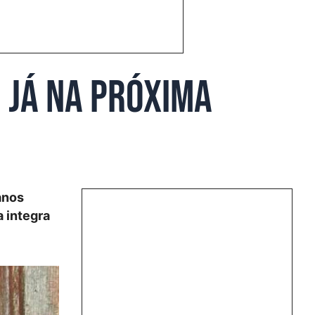
 já na próxima
anos
a integra