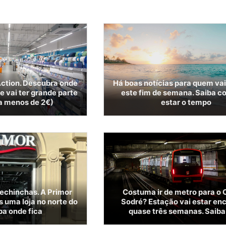
ction. Descubra onde
Há boas notícias para quem vai
ue vai ter grande parte
este fim de semana. Saiba c
 a menos de 2€)
estar o tempo
pechinchas. A Primor
Costuma ir de metro para o 
s uma loja no norte do
Sodré? Estação vai estar en
ba onde fica
quase três semanas. Saiba