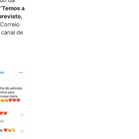
ado da
“
Temos a
revisto,
“Correio
canal de