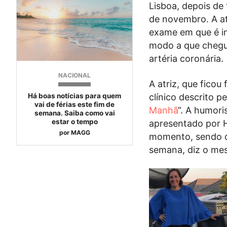
Lisboa, depois de 
de novembro. A at
exame em que é in
modo a que chegue
artéria coronária.
NACIONAL
A atriz, que ficou
clínico descrito p
Há boas notícias para quem
vai de férias este fim de
Manhã
“. A humori
semana. Saiba como vai
estar o tempo
apresentado por H
por
MAGG
momento, sendo qu
semana, diz o mes