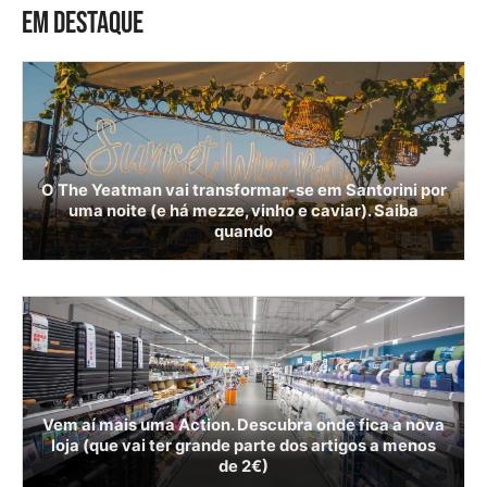
EM DESTAQUE
O The Yeatman vai transformar-se em Santorini por
uma noite (e há mezze, vinho e caviar). Saiba
quando
Vem aí mais uma Action. Descubra onde fica a nova
loja (que vai ter grande parte dos artigos a menos
de 2€)