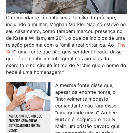
O comandante já conheceu a família do príncipe,
incluindo a mulher, Meghan Markle. Não só esteve no
seu casamento, como também marcou presença no
de Kate e William, em 2011, o que dá indícios de uma
relação próxima com a família real britânica. Ao “
The
Sun
“, uma fonte que não quis ser identificada, disse
que “é de conhecimento geral nos círculos do
exercito e no círculo íntimo de Archie que o nome do
bebé é uma homenagem.”
A mesma fonte disse que,
apesar da enorme honra, o
“incrivelmente modesto”
comandante não fará disso
“uma grande coisa”. Archer-
AGORA, ARCHIE É NOME DE
Burton é, segundo o “Daily
PRÍNCIPE. SERÁ QUE OS
Mail”, um cristão devoto que,
OUTROS ARCHIES GOSTAM
DISSO?
na companhia do príncipe