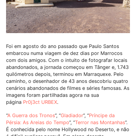
Foi em agosto do ano passado que Paulo Santos
embarcou numa viagem de dez dias por Marrocos
com dois amigos. Com o intuito de fotografar locais
abandonados, a jornada começou em Tânger e, 1.743
quilómetros depois, terminou em Marraquexe. Pelo
caminho, o desenhador de 43 anos descobriu quatro
cenários abandonados de filmes e séries famosas. As
imagens foram partilhadas agora na sua
página
Pr0j3ct URBEX
.
“
A Guerra dos Tronos
”, “
Gladiador
”, “
Príncipe da
Pérsia: As Areias do Tempo
”, “
Terror nas Montanhas
”.
É conhecida pelo nome Hollywood no Deserto, e não