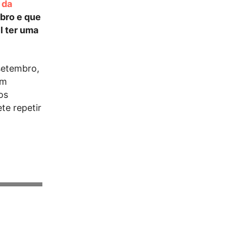
 da
mbro e que
l ter uma
 setembro,
um
os
te repetir