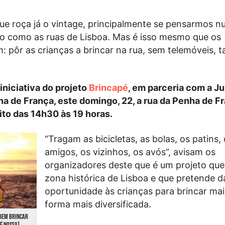
que roça já o vintage, principalmente se pensarmos 
co como as ruas de Lisboa. Mas é isso mesmo que os
 pôr as crianças a brincar na rua, sem telemóveis, t
iniciativa do projeto
Brincapé
, em parceria com a J
a de França, este domingo, 22, a rua da Penha de F
ito das 14h30 às 19 horas.
“Tragam as bicicletas, as bolas, os patins,
amigos, os vizinhos, os avós”, avisam os
organizadores deste que é um projeto que
zona histórica de Lisboa e que pretende d
oportunidade às crianças para brincar mai
forma mais diversificada.
ABEM BRINCAR
 É NOSSA)