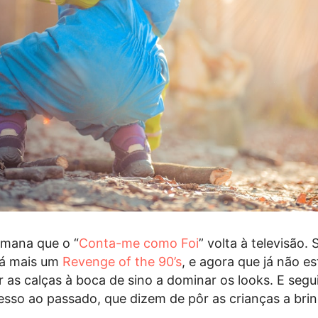
mana que o “
Conta-me como Foi
” volta à televisão.
há mais um
Revenge of the 90’s
, e agora que já não e
r as calças à boca de sino a dominar os looks. E seg
esso ao passado, que dizem de pôr as crianças a bri