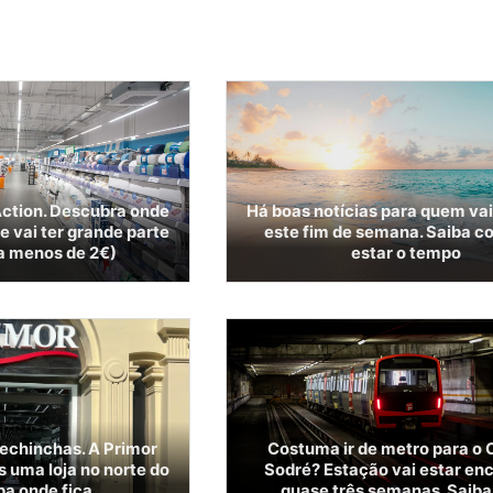
ction. Descubra onde
Há boas notícias para quem vai
ue vai ter grande parte
este fim de semana. Saiba c
 a menos de 2€)
estar o tempo
pechinchas. A Primor
Costuma ir de metro para o 
s uma loja no norte do
Sodré? Estação vai estar en
ba onde fica
quase três semanas. Saiba