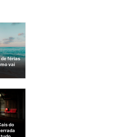
 de férias
omo vai
Cais do
cerrada
 tudo