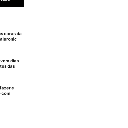
as caras da
aluronic
vivem dias
tos das
fazer e
o com