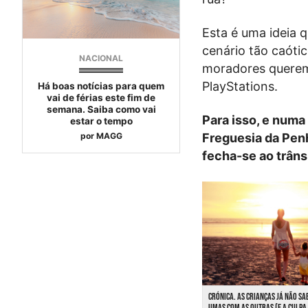
Esta é uma ideia 
cenário tão caóti
NACIONAL
moradores querem:
PlayStations.
Há boas notícias para quem
vai de férias este fim de
semana. Saiba como vai
Para isso, e numa 
estar o tempo
por
MAGG
Freguesia da Penh
fecha-se ao trâns
CRÓNICA. AS CRIANÇAS JÁ NÃO S
UMAS COM AS OUTRAS (E A CULPA