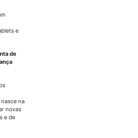
num
ablets e
unta de
rança
 os
 nasce na
ar novas
s e de