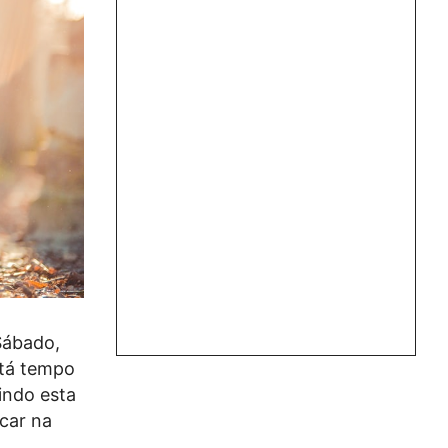
 Sábado,
stá tempo
uindo esta
ncar na