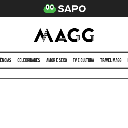
ências
celebridades
amor e sexo
TV e cultura
Travel MAGG