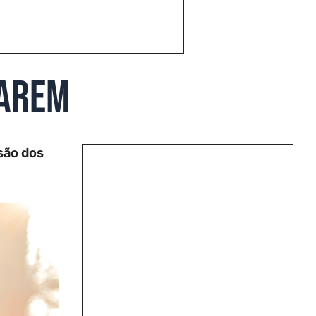
carem
isão dos