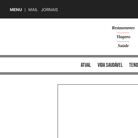
MENU
MAIL
JORNAIS
Skip
Restaurantes
to
Viagens
content
Saúde
atual
vida saudável
tend