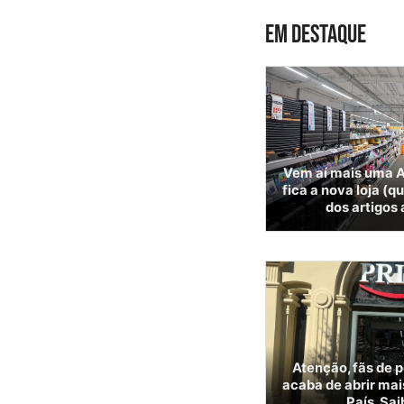
EM DESTAQUE
Vem aí mais uma A
fica a nova loja (q
dos artigos
Atenção, fãs de 
acaba de abrir mai
País. Sai