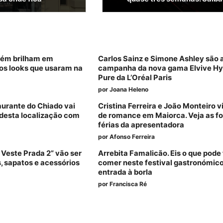
bém brilham em
Carlos Sainz e Simone Ashley são 
os looks que usaram na
campanha da nova gama Elvive Hy
Pure da L’Oréal Paris
por
Joana Heleno
aurante do Chiado vai
Cristina Ferreira e João Monteiro 
desta localização com
de romance em Maiorca. Veja as fo
férias da apresentadora
por
Afonso Ferreira
 Veste Prada 2” vão ser
Arrebita Famalicão. Eis o que pode 
s, sapatos e acessórios
comer neste festival gastronómic
entrada à borla
por
Francisca Ré