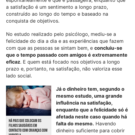
espontaneamente e que é passageira, enquanto que
a satisfação é um sentimento a longo prazo,
construído ao longo do tempo e baseado na
conquista de objetivos.
No estudo realizado pelo psicólogo, mediu-se a
felicidade do dia a dia e as experiências que fazem
com que as pessoas se sintam bem, e
concluiu-se
que o tempo passado com amigos é extremamente
eficaz
. E quem está focado nos objetivos a longo
prazo e, portanto, na satisfação, não valoriza esse
lado social.
Já o dinheiro tem, segundo o
mesmo estudo, uma grande
influência na satisfação,
enquanto que a felicidade só é
afetada neste caso quando há
HÁ PAIS QUE COLOCAM OS
falta do mesmo.
Havendo
FILHOS SAUDÁVEIS EM
dinheiro suficiente para cobrir
CONTACTO COM CRIANÇAS COM