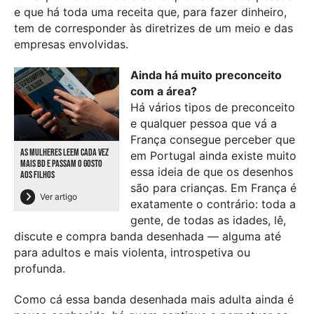
e que há toda uma receita que, para fazer dinheiro,
tem de corresponder às diretrizes de um meio e das
empresas envolvidas.
Ainda há muito preconceito
com a área?
Há vários tipos de preconceito
e qualquer pessoa que vá a
França consegue perceber que
AS MULHERES LEEM CADA VEZ
em Portugal ainda existe muito
MAIS BD E PASSAM O GOSTO
essa ideia de que os desenhos
AOS FILHOS
são para crianças. Em França é
Ver artigo
exatamente o contrário: toda a
gente, de todas as idades, lê,
discute e compra banda desenhada — alguma até
para adultos e mais violenta, introspetiva ou
profunda.
Como cá essa banda desenhada mais adulta ainda é