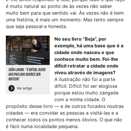
é muito natural ao ponto de às vezes não saber
muito bem para que sentido vai. Às vezes não é bem
uma história, é mais um momento. Mas tento sempre
que seja pessoal e honesta.
No seu livro “Beja”, por
exemplo, há uma base que é a
cidade onde nasceu e que
conhece muito bem. Foi-lhe
difícil retratar a cidade onde
JOÃO LOURO. “É DIFÍCIL DIZER
viveu através de imagens?
AOS PAIS QUE QUERES SER
A ilustração não foi a parte
ARTISTA”
difícil. Difícil foi ser elogiosa
Ver artigo
porque estou muito zangada
com a minha cidade. O
propósito desse livro — e de outros focados noutras
cidades — era convidar as pessoas a visitá-las e a
conhecer todos os pontos menos óbvios. O que não
é fácil numa localidade pequena.