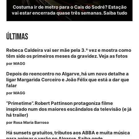
Costuma ir de metro para o Cais do Sodré? Estação
vai estar encerrada quase três semanas. Saiba tudo
ÚLTIMAS
Rebeca Caldeira vai ser mãe pela 3.ª vez e mostra como
têm sido os primeiros meses da gravidez. Veja as fotos
por
MAGG
Depois do reencontro no Algarve, há um novo detalhe a
ligar Margarida Corceiro e João Félix que está a dar que
falar
por
MAGG
“Primetime”. Robert Pattinson protagoniza filme
inspirado num dos maiores escândalos da televisão (e já
há trailer)
por
Rosa Maria Barroso
Há sunsets gratuitos, tributos aos ABBA e muita música
para animar o verão no Algarve. Saiba onde