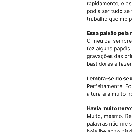
rapidamente, e os 
podia ser tudo se
trabalho que me pe
Essa paixão pela 
O meu pai sempre
fez alguns papéi
gravações das prim
bastidores e faze
Lembra-se do seu 
Perfeitamente. Foi
altura era muito n
Havia muito nerv
Muito, mesmo. Re
palavras não me 
hoje lhe acho piad