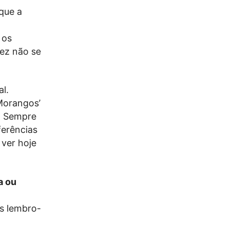
que a
 os
ez não se
l.
Morangos’
r. Sempre
ferências
ver hoje
a ou
as lembro-