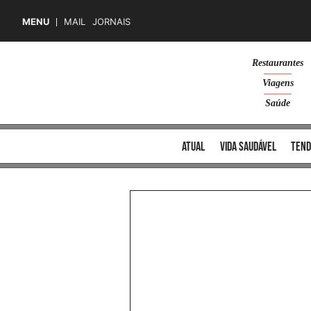
MENU
MAIL
JORNAIS
Skip
Restaurantes
to
Viagens
content
Saúde
atual
vida saudável
tend