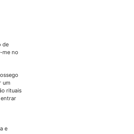
o de
r-me no
 sossego
ar um
o rituais
 entrar
a e