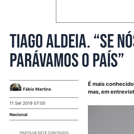
Tiago Aldeia. “Se n
parávamos o País”
É mais conhecido
Fábio Martins
mas, em entrevist
11 Set 2019 07:00
Nacional