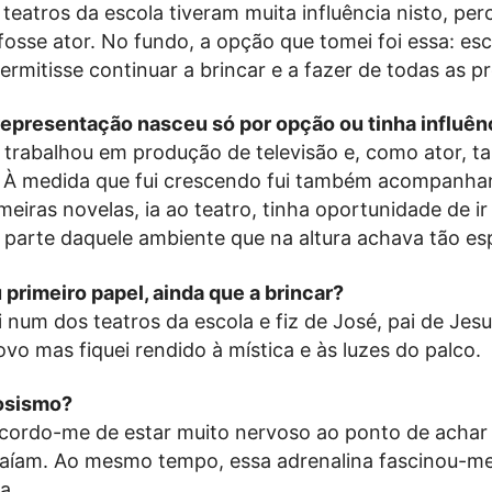
teatros da escola tiveram muita influência nisto, per
 fosse ator. No fundo, a opção que tomei foi essa: es
rmitisse continuar a brincar e a fazer de todas as pr
representação nasceu só por opção ou tinha influên
 trabalhou em produção de televisão e, como ator, 
s. À medida que fui crescendo fui também acompanh
eiras novelas, ia ao teatro, tinha oportunidade de ir
r parte daquele ambiente que na altura achava tão esp
primeiro papel, ainda que a brincar?
 num dos teatros da escola e fiz de José, pai de Jes
ovo mas fiquei rendido à mística e às luzes do palco.
osismo?
cordo-me de estar muito nervoso ao ponto de achar
saíam. Ao mesmo tempo, essa adrenalina fascinou-me
a.