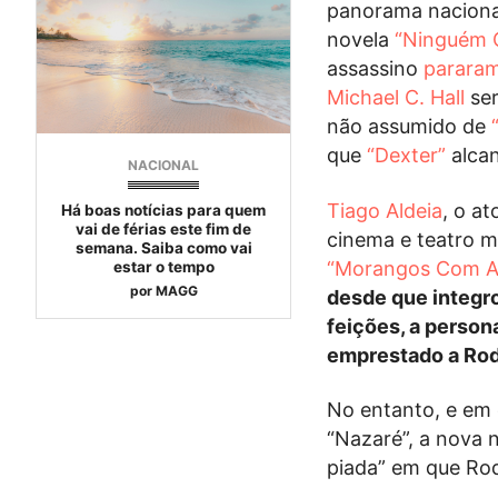
panorama naciona
novela
“Ninguém 
assassino
parara
Michael C. Hall
ser
não assumido de
que
“Dexter”
alca
NACIONAL
Tiago Aldeia
, o a
Há boas notícias para quem
vai de férias este fim de
cinema e teatro 
semana. Saiba como vai
“Morangos Com A
estar o tempo
por
MAGG
desde que integro
feições, a person
emprestado a Rod
No entanto, e em 
“Nazaré”, a nova 
piada” em que Rod