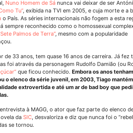
l,
Nuno Homem de Sá
nunca vai deixar de ser Antón
Como Tu”
, exibida na TVI em 2005, e cuja morte e a 
m
o País. As séries internacionais não fogem a esta re
á sempre reconhecido como o homossexual comple
“Sete Palmos de Terra”
, mesmo com a popularidade
nçou.
tor de 33 anos, tem quase 16 anos de carreira. Já fez t
mas foi através da personagem Rudolfo Damião (ou R
çúcar”
que ficou conhecido.
Embora os anos tenha
u o elenco da série juvenil, em 2003, Tiago mantém
alidade extrovertida e até um ar de bad boy que ped
as.
entrevista à MAGG, o ator que faz parte do elenco d
novela da
SIC
, desvaloriza e diz que nunca foi o “reb
as se tornou.