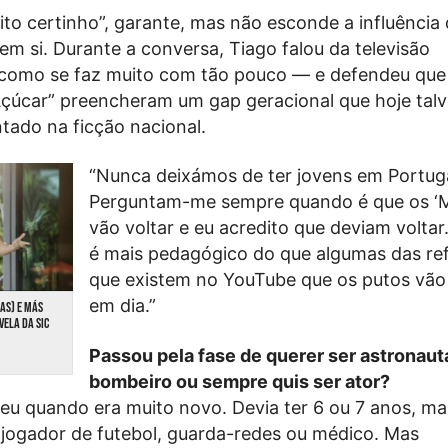
to certinho”, garante, mas não esconde a influência 
m si. Durante a conversa, Tiago falou da televisão
como se faz muito com tão pouco — e defendeu que
úcar” preencheram um gap geracional que hoje talv
tado na ficção nacional.
“Nunca deixámos de ter jovens em Portuga
Perguntam-me sempre quando é que os ‘
vão voltar e eu acredito que deviam volta
é mais pedagógico do que algumas das re
que existem no YouTube que os putos vão 
em dia.”
CAS) E MÁS
VELA DA SIC
Passou pela fase de querer ser astronaut
bombeiro ou sempre quis ser ator?
eu quando era muito novo. Devia ter 6 ou 7 anos, m
 jogador de futebol, guarda-redes ou médico. Mas