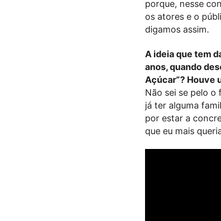
porque, nesse con
os atores e o públ
digamos assim.
A ideia que tem d
anos, quando de
Açúcar”? Houve 
Não sei se pelo o 
já ter alguma fami
por estar a concr
que eu mais queria