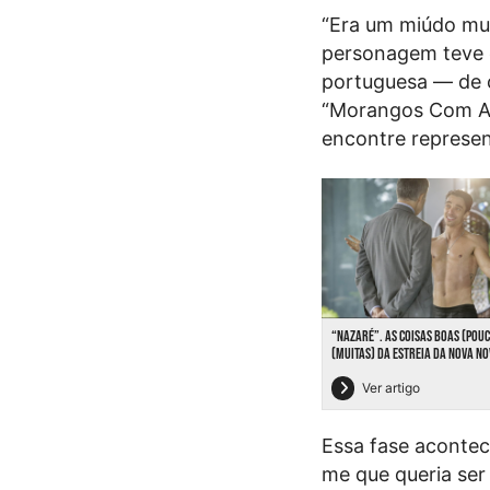
“Era um miúdo mui
personagem teve e
portuguesa — de 
“Morangos Com Aç
encontre represen
“NAZARÉ”. AS COISAS BOAS (POU
(MUITAS) DA ESTREIA DA NOVA NO
Ver artigo
Essa fase acontec
me que queria ser