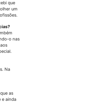
cebi que
colher um
ofissões.
cias?
também
ando-o nas
 aos
ecial.
us. Na
 que as
 e ainda