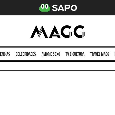
ências
celebridades
amor e sexo
TV e cultura
Travel MAGG