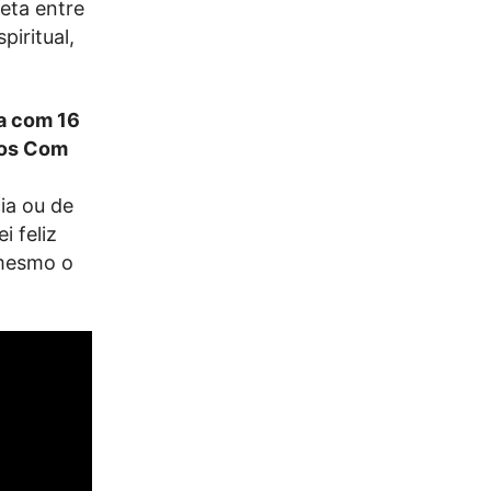
reta entre
piritual,
ha com 16
gos Com
ia ou de
i feliz
 mesmo o