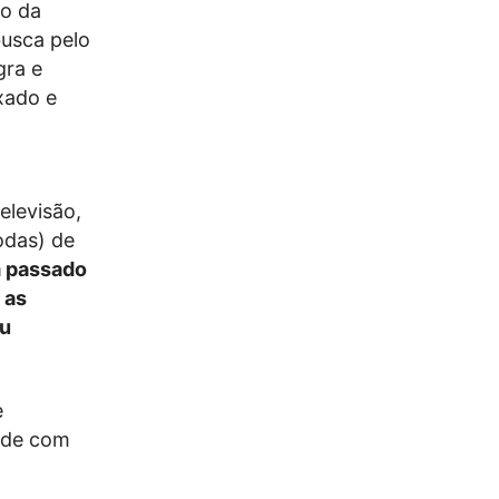
io da
busca pelo
gra e
xado e
elevisão,
odas) de
m passado
 as
iu
e
elde com