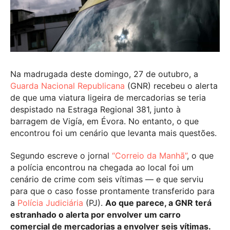
Na madrugada deste domingo, 27 de outubro, a
Guarda Nacional Republicana
(GNR) recebeu o alerta
de que uma viatura ligeira de mercadorias se teria
despistado na Estraga Regional 381, junto à
barragem de Vigía, em Évora. No entanto, o que
encontrou foi um cenário que levanta mais questões.
Segundo escreve o jornal
“Correio da Manhã”
, o que
a polícia encontrou na chegada ao local foi um
cenário de crime com seis vítimas — e que serviu
para que o caso fosse prontamente transferido para
a
Polícia Judiciária
(PJ).
Ao que parece, a GNR terá
estranhado o alerta por envolver um carro
comercial de mercadorias a envolver seis vítimas.