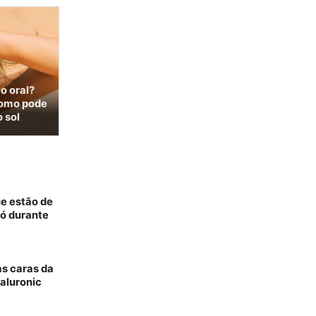
o oral?
 como pode
o sol
ue estão de
só durante
as caras da
aluronic