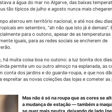
estava a água do mar no Algarve, das baixas tempera
aus tão típicos de julho e agosto nunca mais chegare
o aterrou em território nacional, e até nos deu dias
ropicais em setembro, “ah não que isto já é demais”. E
cialmente para o outono, apesar de as temperaturas
ente iguais, para as redes sociais se encherem de
verão.
, há muita coisa boa no outono: a luz bonita dos dias
inda permite um ou outro almoço na esplanada, as c
 conta dos jardins e do guarda-roupa, e que nos dã
a espreitar as novas coleções das lojas e cometer as
Mas não é só na roupa que as cores se a
a mudança de estação — também a maqu
se quer mais neutra, deixando de lado (p