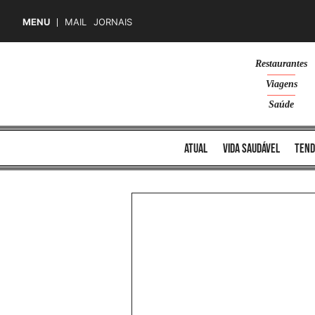
MENU
MAIL
JORNAIS
Skip
Restaurantes
to
Viagens
content
Saúde
atual
vida saudável
tend