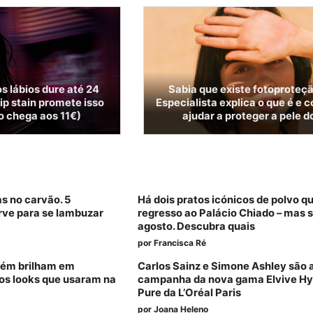
s lábios dure até 24
Sabia que existe fotoproteçã
ip stain promete isso
Especialista explica o que é e
 chega aos 11€)
ajudar a proteger a pele d
as no carvão. 5
Há dois pratos icónicos de polvo q
rve para se lambuzar
regresso ao Palácio Chiado – mas 
agosto. Descubra quais
por
Francisca Ré
bém brilham em
Carlos Sainz e Simone Ashley são 
os looks que usaram na
campanha da nova gama Elvive Hy
Pure da L’Oréal Paris
por
Joana Heleno