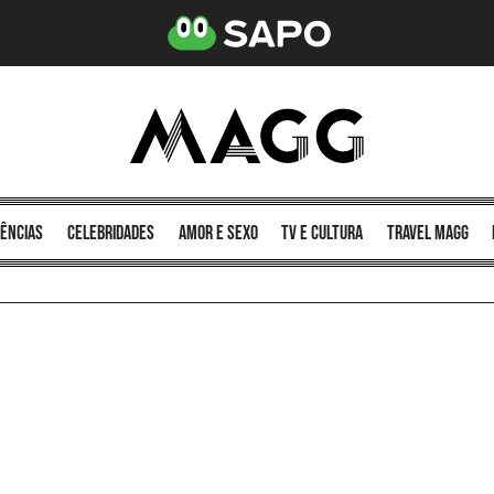
ências
celebridades
amor e sexo
TV e cultura
Travel MAGG