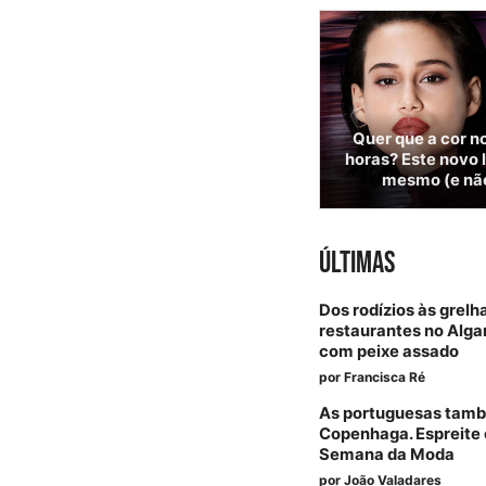
Quer que a cor no
horas? Este novo l
mesmo (e não
ÚLTIMAS
Dos rodízios às grelh
restaurantes no Alga
com peixe assado
por
Francisca Ré
As portuguesas tam
Copenhaga. Espreite 
Semana da Moda
por
João Valadares