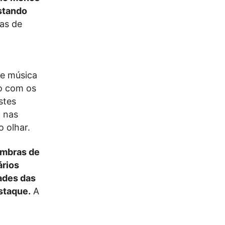
stando
as de
de música
o com os
stes
 nas
 olhar.
ombras de
ários
ades das
staque.
A