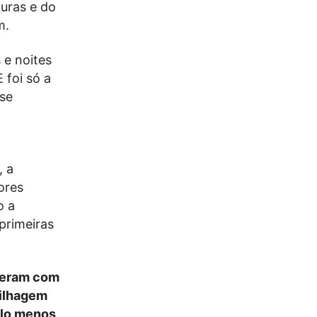
turas e do
m.
 e noites
 foi só a
 se
, a
ores
o a
 primeiras
lteram com
ilhagem
elo menos