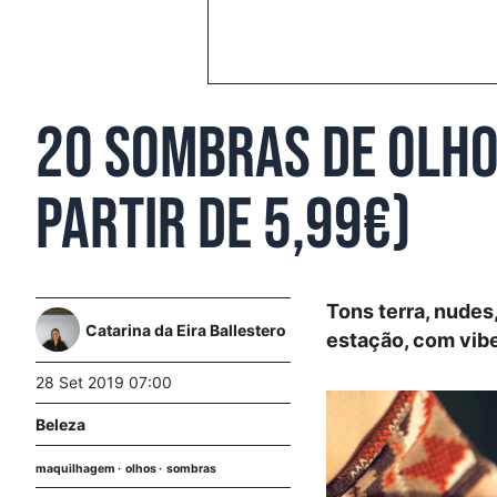
20 sombras de olho
partir de 5,99€)
Tons terra, nudes
Catarina da Eira Ballestero
estação, com vibe
28 Set 2019 07:00
Beleza
maquilhagem
olhos
sombras