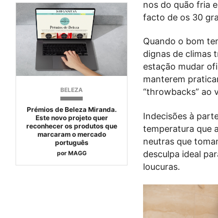
nos do quão fria 
facto de os 30 gr
Quando o bom temp
dignas de climas t
estação mudar ofi
manterem praticam
BELEZA
“throwbacks” ao 
Prémios de Beleza Miranda.
Indecisões à parte
Este novo projeto quer
reconhecer os produtos que
temperatura que a
marcaram o mercado
neutras que tomam
português
desculpa ideal par
por
MAGG
loucuras.