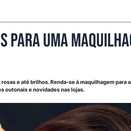
s para uma maquilha
, rosas e até brilhos. Renda-se à maquilhagem para 
s outonais e novidades nas lojas.