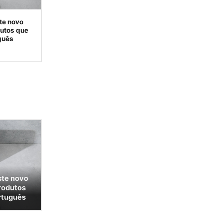
te novo
dutos que
guês
ste novo
rodutos
rtuguês