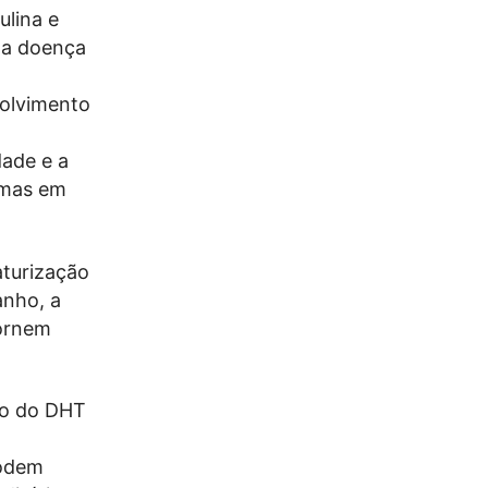
ulina e
ta doença
volvimento
dade e a
 mas em
aturização
anho, a
tornem
ão do DHT
podem