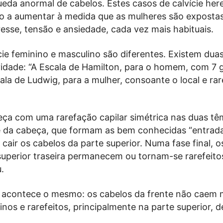
eda anormal de cabelos. Estes casos de calvície here
do a aumentar à medida que as mulheres são exposta
resse, tensão e ansiedade, cada vez mais habituais.
cie feminino e masculino são diferentes. Existem dua
vidade: “A Escala de Hamilton, para o homem, com 7 
cala de Ludwig, para a mulher, consoante o local e ra
a com uma rarefação capilar simétrica nas duas tê
e da cabeça, que formam as bem conhecidas “entrada
cair os cabelos da parte superior. Numa fase final, o
superior traseira permanecem ou tornam-se rarefeito
.
 acontece o mesmo: os cabelos da frente não caem
nos e rarefeitos, principalmente na parte superior, 