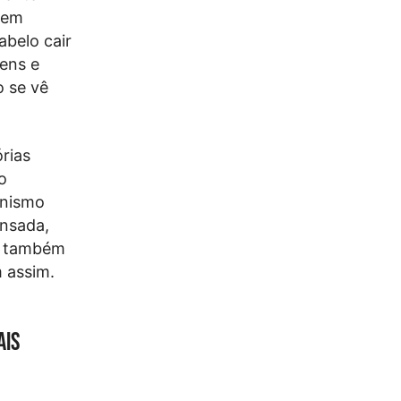
stem
abelo cair
mens e
 se vê
órias
o
anismo
ansada,
do também
 assim.
ais