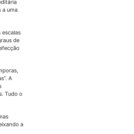
ditária
s a uma
s escalas
graus de
refecção
mporas,
s”. A
s
s. Tudo o
 mas
deixando a