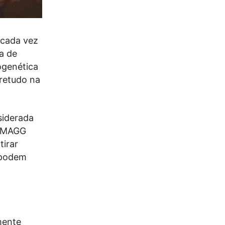
 cada vez
a de
ogenética
retudo na
siderada
A MAGG
tirar
 podem
mente