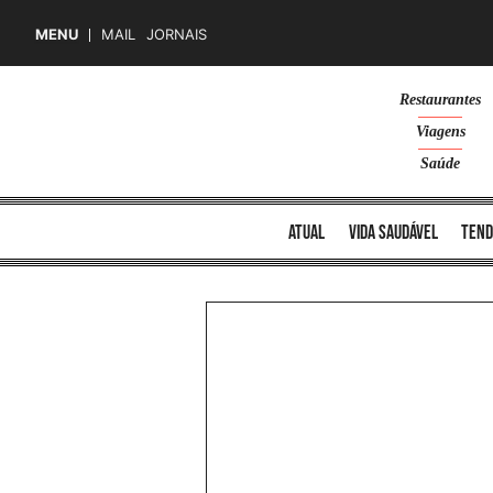
MENU
MAIL
JORNAIS
Skip
Restaurantes
to
Viagens
content
Saúde
atual
vida saudável
tend