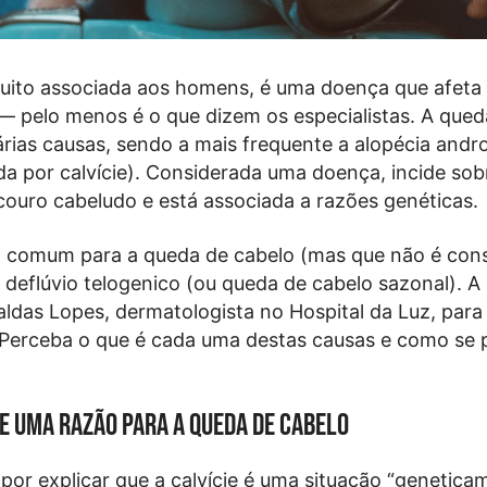
muito associada aos homens, é uma doença que afeta
— pelo menos é o que dizem os especialistas. A qued
árias causas, sendo a mais frequente a alopécia andr
 por calvície). Considerada uma doença, incide sob
couro cabeludo e está associada a razões genéticas.
o comum para a queda de cabelo (mas que não é con
deflúvio telogenico (ou queda de cabelo sazonal). 
ldas Lopes, dermatologista no Hospital da Luz, para 
. Perceba o que é cada uma destas causas e como se
ue uma razão para a queda de cabelo
or explicar que a calvície é uma situação “genetica