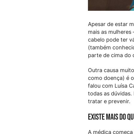
Apesar de estar 
mais as mulheres 
cabelo pode ter v
(também conhecida
parte de cima do 
Outra causa muit
como doença) é o 
falou com Luísa Ca
todas as dúvidas
tratar e prevenir.
Existe mais do q
A médica começa p