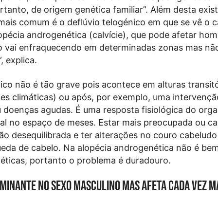
rtanto, de origem genética familiar”. Além desta exi
 mais comum é o deflúvio telogénico em que se vê o c
opécia androgenética (calvície), que pode afetar ho
lo vai enfraquecendo em determinadas zonas mas não
, explica.
ico não é tão grave pois acontece em alturas transit
ões climáticas) ou após, por exemplo, uma intervençã
ou doenças agudas. É uma resposta fisiológica do org
al no espaço de meses. Estar mais preocupada ou c
ão desequilibrada e ter alterações no couro cabelu
eda de cabelo. Na alopécia androgenética não é bem
éticas, portanto o problema é duradouro.
minante no sexo masculino mas afeta cada vez m