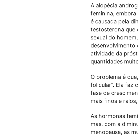
A alopécia androg
feminina, embora 
é causada pela di
testosterona que 
sexual do homem,
desenvolvimento d
atividade da pró
quantidades muit
O problema é que,
folicular”. Ela fa
fase de crescimen
mais finos e ralo
As hormonas femi
mas, com a diminu
menopausa, as mu