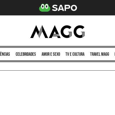
ências
celebridades
amor e sexo
TV e cultura
Travel MAGG