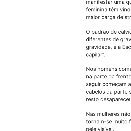
manifestar uma qu
feminina têm vin
maior carga de st
O padrão de calví
diferentes de gra
gravidade, e a Es
capilar”.
Nos homens começ
na parte da frent
seguir começam a 
cabelos da parte 
resto desapareceu
Nas mulheres não
tornam-se muito fi
pele visível.