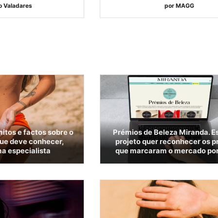
o Valadares
por
MAGG
itos e factos sobre o
Prémios de Beleza Miranda. E
que deve conhecer,
projeto quer reconhecer os p
a especialista
que marcaram o mercado po