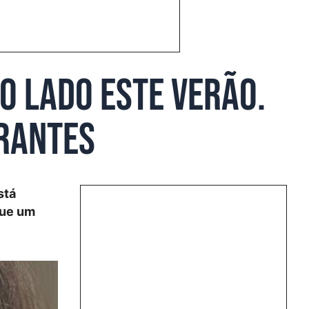
o lado este verão.
brantes
stá
que um