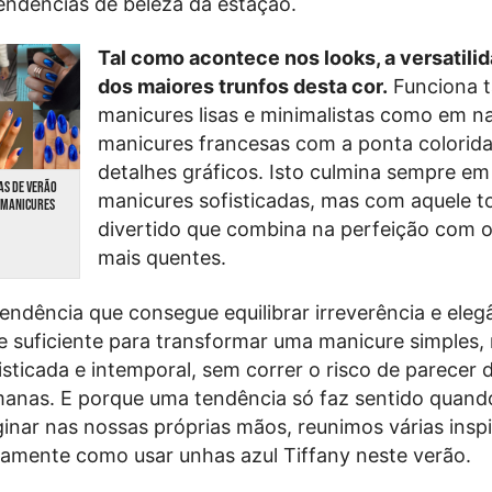
endências de beleza da estação.
Tal como acontece nos looks, a versatili
dos maiores trunfos desta cor.
Funciona 
manicures lisas e minimalistas como em nai
manicures francesas com a ponta colorida
detalhes gráficos. Isto culmina sempre em
AS DE VERÃO
manicures sofisticadas, mas com aquele t
0 MANICURES
divertido que combina na perfeição com o
mais quentes.
endência que consegue equilibrar irreverência e eleg
 suficiente para transformar uma manicure simples,
isticada e intemporal, sem correr o risco de parecer
manas. E porque uma tendência só faz sentido quand
nar nas nossas próprias mãos, reunimos várias insp
amente como usar unhas azul Tiffany neste verão.