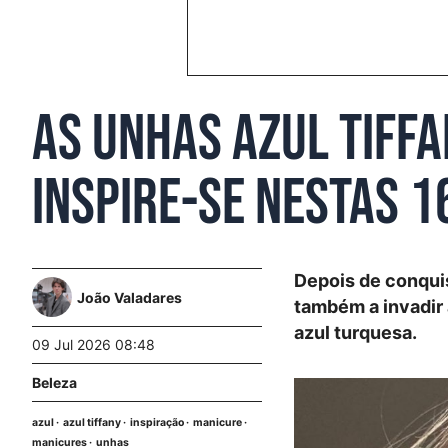
As unhas azul Tiffa
Inspire-se nestas 
Depois de conquis
João Valadares
também a invadir 
azul turquesa.
09 Jul 2026 08:48
Beleza
azul
azul tiffany
inspiração
manicure
manicures
unhas