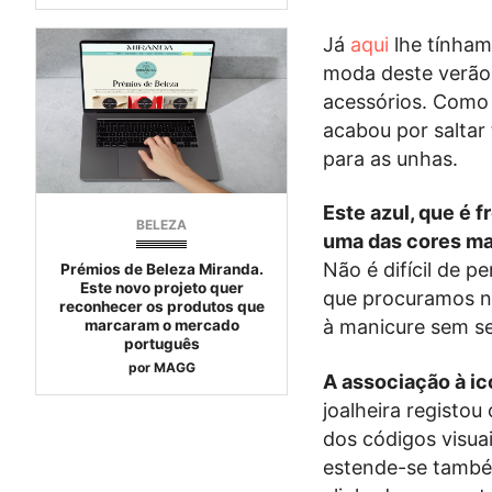
Já
aqui
lhe tínham
moda deste verão,
acessórios. Como
acabou por saltar
para as unhas.
Este azul, que é 
BELEZA
uma das cores mai
Não é difícil de 
Prémios de Beleza Miranda.
Este novo projeto quer
que procuramos n
reconhecer os produtos que
à manicure sem se
marcaram o mercado
português
por
MAGG
A associação à ic
joalheira registo
dos códigos visua
estende-se també