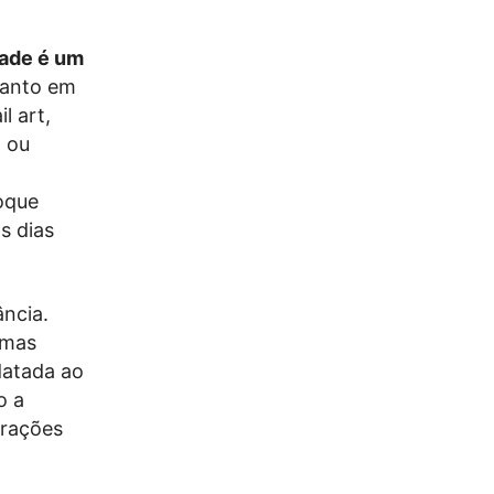
dade é um
tanto em
l art,
 ou
oque
s dias
ância.
 mas
 datada ao
o a
irações