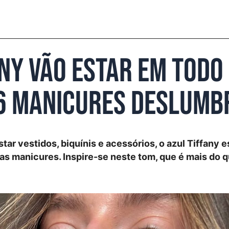
ny vão estar em todo 
16 manicures deslum
tar vestidos, biquínis e acessórios, o azul Tiffany e
as manicures. Inspire-se neste tom, que é mais do 