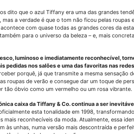
os dito que o azul Tiffany era uma das grandes tend
 mas a verdade é que o tom não ficou pelas roupas e
 acontece com quase todas as grandes cores da esta
 também para o universo da beleza – e, mais concret
fresco, luminoso e imediatamente reconhecível, tor
s pedidas nos salões e uma das favoritas nas redes
perceber porquê, já que transmite a mesma sensação d
as roupas de verão e consegue dar um toque de per
r tão óbvio como um vermelho ou um rosa vibrante.
ónica caixa da
Tiffany & Co.
continua a ser inevitáve
u oficialmente esta tonalidade em 1998, transforman
is mais reconhecíveis da moda. Atualmente, essa ide
m às unhas, numa versão mais descontraída e perfe