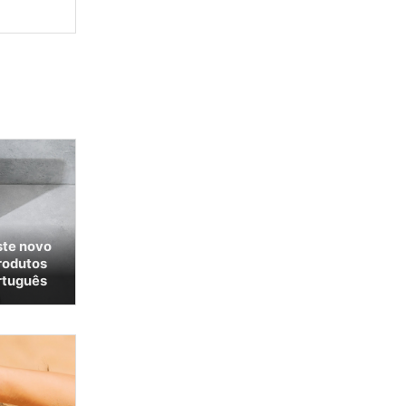
ste novo
rodutos
rtuguês