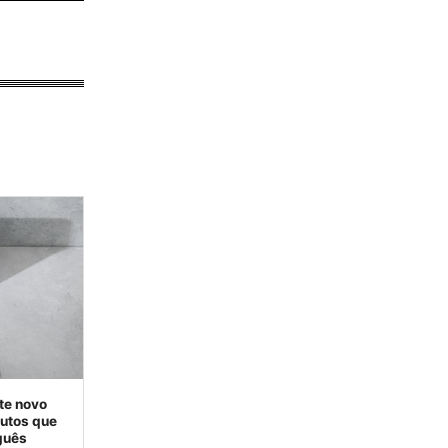
te novo
dutos que
guês