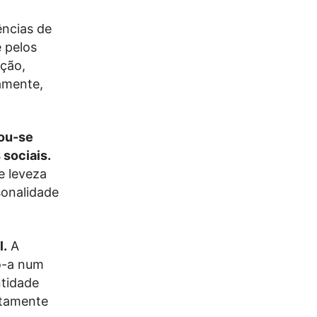
ências de
 pelos
ção,
amente,
nou-se
 sociais.
e leveza
sonalidade
l.
A
do-a num
ntidade
itamente