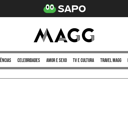
ências
celebridades
amor e sexo
TV e cultura
Travel MAGG