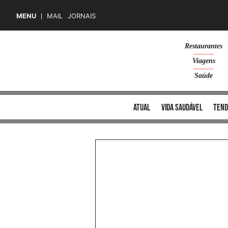
MENU
MAIL
JORNAIS
Skip
Restaurantes
to
Viagens
content
Saúde
atual
vida saudável
tend