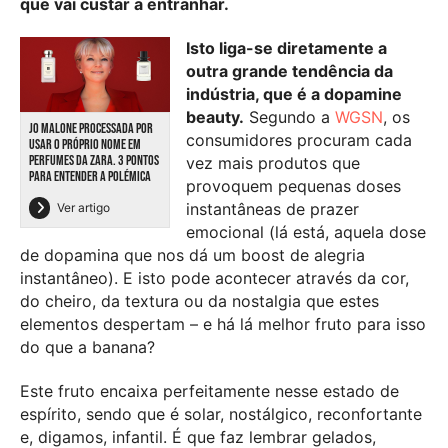
que vai custar a entranhar.
Isto liga-se diretamente a
outra grande tendência da
indústria, que é a dopamine
beauty.
Segundo a
WGSN
, os
JO MALONE PROCESSADA POR
consumidores procuram cada
USAR O PRÓPRIO NOME EM
PERFUMES DA ZARA. 3 PONTOS
vez mais produtos que
PARA ENTENDER A POLÉMICA
provoquem pequenas doses
instantâneas de prazer
Ver artigo
emocional (lá está, aquela dose
de dopamina que nos dá um boost de alegria
instantâneo). E isto pode acontecer através da cor,
do cheiro, da textura ou da nostalgia que estes
elementos despertam – e há lá melhor fruto para isso
do que a banana?
Este fruto encaixa perfeitamente nesse estado de
espírito, sendo que é solar, nostálgico, reconfortante
e, digamos, infantil. É que faz lembrar gelados,