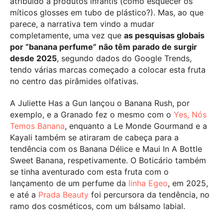
atribuído a produtos infantis (como esquecer os
míticos glosses em tubo de plástico?). Mas, ao que
parece, a narrativa tem vindo a mudar
completamente, uma vez que
as pesquisas globais
por “banana perfume” não têm parado de surgir
desde 2025
, segundo dados do Google Trends,
tendo várias marcas começado a colocar esta fruta
no centro das pirâmides olfativas.
A Juliette Has a Gun lançou o Banana Rush, por
exemplo, e a Granado fez o mesmo com o
Yes, Nós
Temos Banana
, enquanto a Le Monde Gourmand e a
Kayali também se atiraram de cabeça para a
tendência com os Banana Délice e Maui In A Bottle
Sweet Banana, respetivamente. O Boticário também
se tinha aventurado com esta fruta com o
lançamento de um perfume da
linha Egeo
, em 2025,
e até a
Prada Beauty
foi percursora da tendência, no
ramo dos cosméticos, com um bálsamo labial.