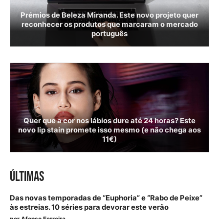
Prémios de Beleza Miranda. Este novo projeto quer
reconhecer os produtos que marcaram o mercado
português
Quer que a cor nos lábios dure até 24 horas? Este
novo lip stain promete isso mesmo (e não chega aos
11€)
ÚLTIMAS
Das novas temporadas de “Euphoria” e “Rabo de Peixe”
às estreias. 10 séries para devorar este verão
por
Afonso Ferreira