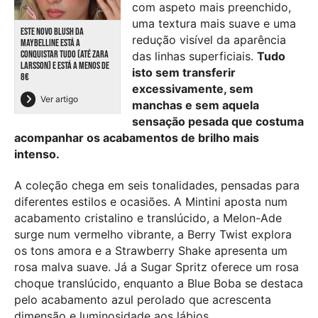
com aspeto mais preenchido,
uma textura mais suave e uma
ESTE NOVO BLUSH DA
redução visível da aparência
MAYBELLINE ESTÁ A
CONQUISTAR TUDO (ATÉ ZARA
das linhas superficiais.
Tudo
LARSSON) E ESTÁ A MENOS DE
isto sem transferir
8€
excessivamente, sem
Ver artigo
manchas e sem aquela
sensação pesada que costuma
acompanhar os acabamentos de brilho mais
intenso.
A coleção chega em seis tonalidades, pensadas para
diferentes estilos e ocasiões. A Mintini aposta num
acabamento cristalino e translúcido, a Melon-Ade
surge num vermelho vibrante, a Berry Twist explora
os tons amora e a Strawberry Shake apresenta um
rosa malva suave. Já a Sugar Spritz oferece um rosa
choque translúcido, enquanto a Blue Boba se destaca
pelo acabamento azul perolado que acrescenta
dimensão e luminosidade aos lábios.