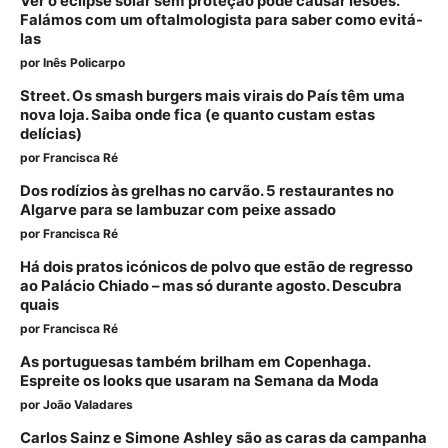
Ver o eclipse solar sem proteção pode causar lesões.
Falámos com um oftalmologista para saber como evitá-
las
por
Inês Policarpo
Street. Os smash burgers mais virais do País têm uma
nova loja. Saiba onde fica (e quanto custam estas
delícias)
por
Francisca Ré
Dos rodízios às grelhas no carvão. 5 restaurantes no
Algarve para se lambuzar com peixe assado
por
Francisca Ré
Há dois pratos icónicos de polvo que estão de regresso
ao Palácio Chiado – mas só durante agosto. Descubra
quais
por
Francisca Ré
As portuguesas também brilham em Copenhaga.
Espreite os looks que usaram na Semana da Moda
por
João Valadares
Carlos Sainz e Simone Ashley são as caras da campanha