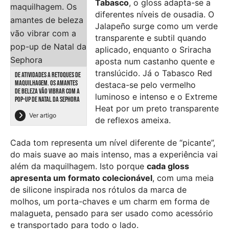
Tabasco
, o gloss adapta-se a
diferentes níveis de ousadia. O
Jalapeño surge como um verde
transparente e subtil quando
aplicado, enquanto o Sriracha
aposta num castanho quente e
translúcido. Já o Tabasco Red
DE ATIVIDADES A RETOQUES DE
MAQUILHAGEM. OS AMANTES
destaca-se pelo vermelho
DE BELEZA VÃO VIBRAR COM A
luminoso e intenso e o Extreme
POP-UP DE NATAL DA SEPHORA
Heat por um preto transparente
Ver artigo
de reflexos ameixa.
Cada tom representa um nível diferente de “picante”,
do mais suave ao mais intenso, mas a experiência vai
além da maquilhagem. Isto porque
cada gloss
apresenta um formato colecionável
, com uma meia
de silicone inspirada nos rótulos da marca de
molhos, um porta-chaves e um charm em forma de
malagueta, pensado para ser usado como acessório
e transportado para todo o lado.