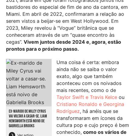
bastidores do especial de fim de ano da cantora, em
Miami. Em abril de 2022, confirmaram a relação ao
serem vistos a beijar-se em West Hollywood. Em
2023, Miley revelou à “Vogue” britânica que se
conheceram através de um “quase encontro às
cegas”.
Vivem juntos desde 2024 e, agora, estão
prontos para o próximo passo.
Uma coisa é certa: embora
ainda não se saiba o valor
exato, algo que também
aconteceu com os noivados
mais recentes, como o de
Taylor Swift e Travis Kelce
ou
Cristiano Ronaldo e Georgina
Rodríguez
, há anéis que se
EX-MARIDO DE MILEY CYRUS
VAI VOLTAR A CASAR-SE. LIAM
transformaram em ícones da
HEMSWORTH ESTÁ NOIVO DE
cultura pop e cujo preço é bem
GABRIELLA BROOKS
conhecido,
como os vários de
Ver artigo