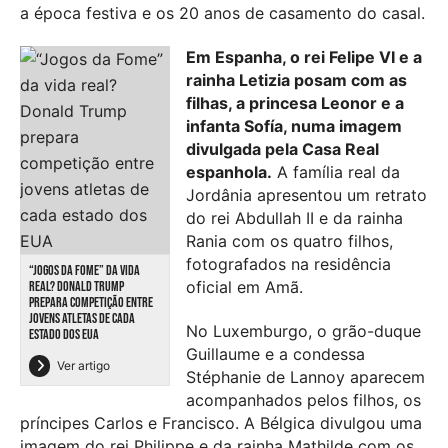
a época festiva e os 20 anos de casamento do casal.
Em Espanha, o rei Felipe VI e a
rainha Letizia posam com as
filhas, a princesa Leonor e a
infanta Sofía, numa imagem
divulgada pela Casa Real
espanhola.
A família real da
Jordânia apresentou um retrato
do rei Abdullah II e da rainha
Rania com os quatro filhos,
fotografados na residência
“JOGOS DA FOME” DA VIDA
oficial em Amã.
REAL? DONALD TRUMP
PREPARA COMPETIÇÃO ENTRE
JOVENS ATLETAS DE CADA
No Luxemburgo, o grão-duque
ESTADO DOS EUA
Guillaume e a condessa
Ver artigo
Stéphanie de Lannoy aparecem
acompanhados pelos filhos, os
príncipes Carlos e Francisco. A Bélgica divulgou uma
imagem do rei Philippe e da rainha Mathilde com os