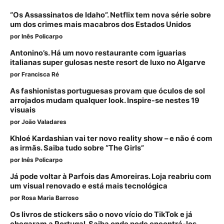
“Os Assassinatos de Idaho”. Netflix tem nova série sobre
um dos crimes mais macabros dos Estados Unidos
por
Inês Policarpo
Antonino’s. Há um novo restaurante com iguarias
italianas super gulosas neste resort de luxo no Algarve
por
Francisca Ré
As fashionistas portuguesas provam que óculos de sol
arrojados mudam qualquer look. Inspire-se nestes 19
visuais
por
João Valadares
Khloé Kardashian vai ter novo reality show – e não é com
as irmãs. Saiba tudo sobre “The Girls”
por
Inês Policarpo
Já pode voltar à Parfois das Amoreiras. Loja reabriu com
um visual renovado e está mais tecnológica
por
Rosa Maria Barroso
Os livros de stickers são o novo vício do TikTok e já
chegaram a Portugal. Saiba onde pode encontrá-los