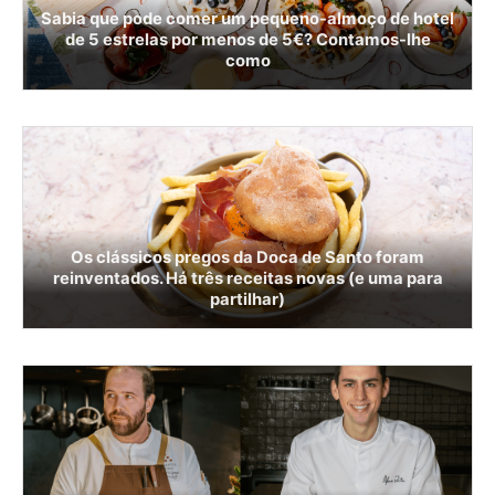
Sabia que pode comer um pequeno-almoço de hotel
de 5 estrelas por menos de 5€? Contamos-lhe
como
Os clássicos pregos da Doca de Santo foram
reinventados. Há três receitas novas (e uma para
partilhar)