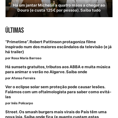
Há um jantar Michelin a quatro mãos a chegar ao
Douro (e custa 125€ por pessoa). Saiba tudo
ÚLTIMAS
“Primetime”. Robert Pattinson protagoniza filme
inspirado num dos maiores escândalos da televisão (e já
há trailer)
por
Rosa Maria Barroso
Há sunsets gratuitos, tributos aos ABBA e muita música
para animar o verão no Algarve. Saiba onde
por
Afonso Ferreira
Ver o eclipse solar sem proteção pode causar lesões.
Falámos com um oftalmologista para saber como evitá-
las
por
Inês Policarpo
Street. Os smash burgers mais virais do País têm uma
nova loja. Saiba onde fica (e quanto custam estas