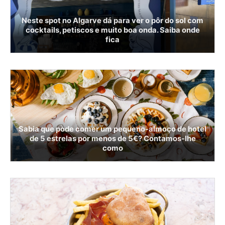
Neste spot no Algarve dá para ver o pôr do sol com
cocktails, petiscos e muito boa onda. Saiba onde
fica
Sabia que pode comer um pequeno-almoço de hotel
de 5 estrelas por menos de 5€? Contamos-lhe
como