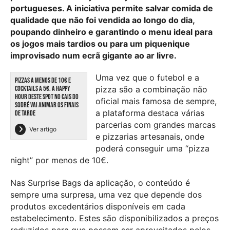
portugueses. A iniciativa permite salvar comida de
qualidade que não foi vendida ao longo do dia,
poupando dinheiro e garantindo o menu ideal para
os jogos mais tardios ou para um piquenique
improvisado num ecrã gigante ao ar livre.
Uma vez que o futebol e a
PIZZAS A MENOS DE 10€ E
COCKTAILS A 5€. A HAPPY
pizza são a combinação não
HOUR DESTE SPOT NO CAIS DO
oficial mais famosa de sempre,
SODRÉ VAI ANIMAR OS FINAIS
a plataforma destaca várias
DE TARDE
parcerias com grandes marcas
Ver artigo
e pizzarias artesanais, onde
poderá conseguir uma “pizza
night” por menos de 10€.
Nas Surprise Bags da aplicação, o conteúdo é
sempre uma surpresa, uma vez que depende dos
produtos excedentários disponíveis em cada
estabelecimento. Estes são disponibilizados a preços