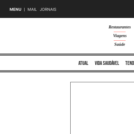
MENU
MAIL
JORNAIS
Skip
Restaurantes
to
Viagens
content
Saúde
atual
vida saudável
tend