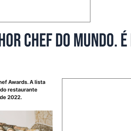
hor chef do mundo. É
ef Awards. A lista
 do restaurante
 de 2022.