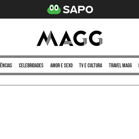
ências
celebridades
amor e sexo
TV e cultura
Travel MAGG