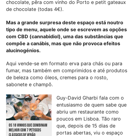
chocolate, pêra com vinho do Porto e petit gateaux
de chocolate (todas 4€).
Mas a grande surpresa deste espaço está noutro
tipo de menu, aquele onde se escrevem as opções
com CBD (cannabidiol), uma das substâncias que
compõe a canábis, mas que não provoca efeitos
alucinogénios.
Aqui vende-se em formato erva para chás ou para
fumar, mas também em comprimidos e até produtos
de beleza como óleos, cremes para o rosto,
sabonete e champô.
Guy-David Gharbi fala com o
entusiasmo de quem sabe que
abriu um restaurante como
poucos em Lisboa. Tão raro
OS 18 VINHOS QUE COMBINAM
que, depois de 15 dias de
MELHOR COM 7 PETISCOS
portas abertas, viu o espaço
CLÁSSICOS DE VERÃO