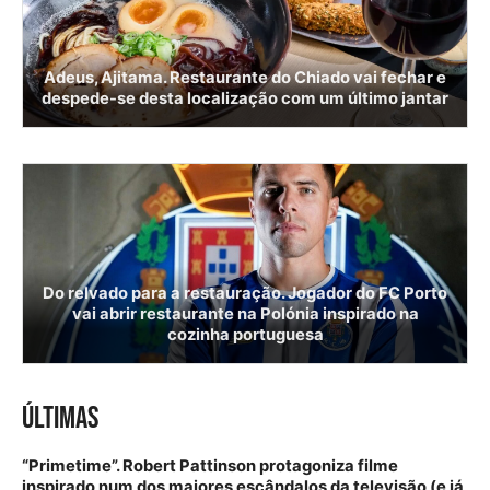
Adeus, Ajitama. Restaurante do Chiado vai fechar e
despede-se desta localização com um último jantar
Do relvado para a restauração. Jogador do FC Porto
vai abrir restaurante na Polónia inspirado na
cozinha portuguesa
ÚLTIMAS
“Primetime”. Robert Pattinson protagoniza filme
inspirado num dos maiores escândalos da televisão (e já