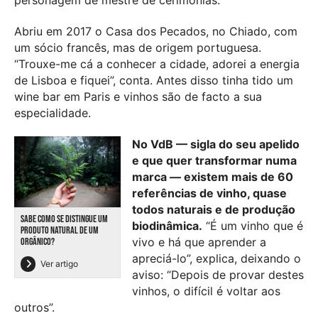
personagem de mestre de cerimónias.
Abriu em 2017 o Casa dos Pecados, no Chiado, com
um sócio francês, mas de origem portuguesa.
“Trouxe-me cá a conhecer a cidade, adorei a energia
de Lisboa e fiquei”, conta. Antes disso tinha tido um
wine bar em Paris e vinhos são de facto a sua
especialidade.
No VdB — sigla do seu apelido
e que quer transformar numa
marca — existem mais de 60
referências de vinho, quase
todos naturais e de produção
SABE COMO SE DISTINGUE UM
biodinâmica.
“É um vinho que é
PRODUTO NATURAL DE UM
vivo e há que aprender a
ORGÂNICO?
apreciá-lo”, explica, deixando o
Ver artigo
aviso: “Depois de provar destes
vinhos, o difícil é voltar aos
outros”.