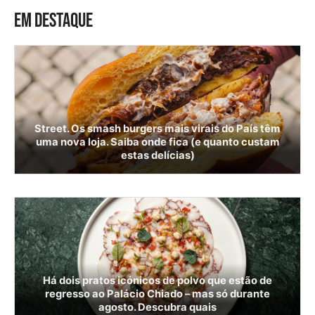
EM DESTAQUE
Street. Os smash burgers mais virais do País têm
uma nova loja. Saiba onde fica (e quanto custam
estas delícias)
Há dois pratos icónicos de polvo que estão de
regresso ao Palácio Chiado – mas só durante
agosto. Descubra quais