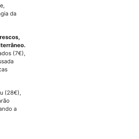
e,
agia da
frescos,
iterrâneo.
ados (7€),
assada
cas
u (28€),
arão
rando a