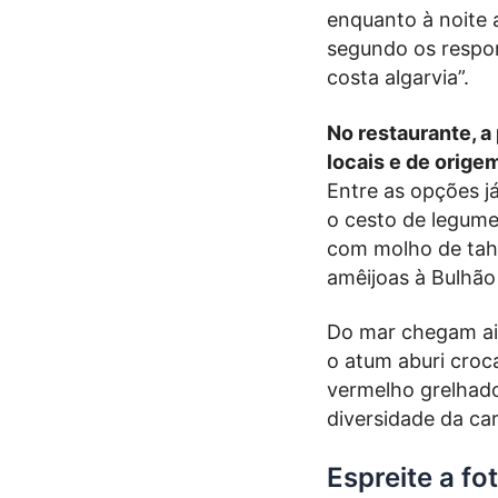
enquanto à noite 
segundo os respon
costa algarvia”.
No restaurante, a
locais e de orige
Entre as opções j
o cesto de legume
com molho de tah
amêijoas à Bulhão
Do mar chegam ain
o atum aburi cro
vermelho grelhado
diversidade da car
Espreite a fo