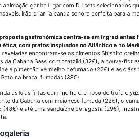
a animação ganha lugar com DJ sets selecionados qu
sáveis, irão criar “a banda sonora perfeita para a m
 proposta gastronómica centra-se em ingredientes 
m ética, com pratos inspirados no Atlântico e no Med
á reveladas encontram-se os pimentos Shishito grelh
s da Cabana Sass’ com tzatziki (32€), a couve-flor 
ine e pimentão vermelho defumado (22€) e as clássi
 Pato na brasa, fumadas (38€).
da as lulas fritas com molho cremoso de trufa e yuz
cante da Cabana com maionese fumada (22€), o cam
 (48€) e até uma sanduíche de lagosta (29€), most
ta.
togaleria