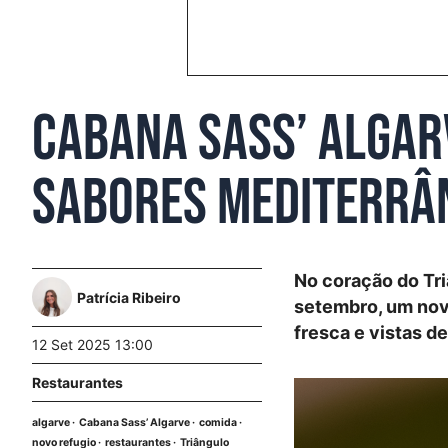
Cabana Sass’ Algar
sabores mediterrâ
No coração do Tri
Patrícia Ribeiro
setembro, um nov
fresca e vistas d
12 Set 2025 13:00
Restaurantes
algarve
Cabana Sass’ Algarve
comida
novo refugio
restaurantes
Triângulo