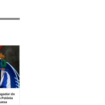
Jogador do
a Polónia
guesa