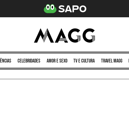
ências
celebridades
amor e sexo
TV e cultura
Travel MAGG