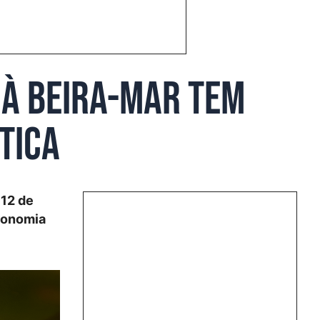
 à beira-mar tem
tica
 12 de
ronomia