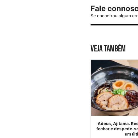
Fale connos
Se encontrou algum err
VEJA TAMBÉM
Adeus, Ajitama. Res
fechar e despede-se
um últ