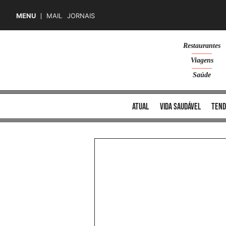
MENU
MAIL
JORNAIS
Skip
Restaurantes
to
Viagens
content
Saúde
atual
vida saudável
tend