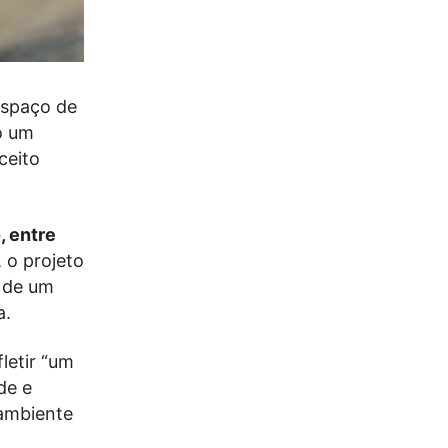
espaço de
o um
ceito
, entre
, o projeto
 de um
a.
letir “um
de e
 ambiente