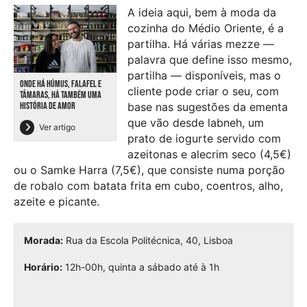
A ideia aqui, bem à moda da
cozinha do Médio Oriente, é a
partilha. Há várias mezze —
palavra que define isso mesmo,
partilha — disponíveis, mas o
ONDE HÁ HÚMUS, FALAFEL E
cliente pode criar o seu, com
TÂMARAS, HÁ TAMBÉM UMA
base nas sugestões da ementa
HISTÓRIA DE AMOR
que vão desde labneh, um
Ver artigo
prato de iogurte servido com
azeitonas e alecrim seco (4,5€)
ou o Samke Harra (7,5€), que consiste numa porção
de robalo com batata frita em cubo, coentros, alho,
azeite e picante.
Morada:
Rua da Escola Politécnica, 40, Lisboa
Horário:
12h-00h, quinta a sábado até à 1h